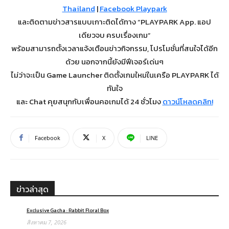
Thailand
|
Facebook Playpark
และติดตามข่าวสารแบบเกาะติดได้ทาง “PLAYPARK App. แอป
เดียวจบ ครบเรื่องเกม”
พร้อมสามารถตั้งเวลาแจ้งเตือนข่าวกิจกรรม, โปรโมชั่นที่สนใจได้อีก
ด้วย นอกจากนี้ยังมีฟีเจอร์เด่นๆ
ไม่ว่าจะเป็น Game Launcher ติดตั้งเกมใหม่ในเครือ PLAYPARK ได้
ทันใจ
และ Chat คุยสนุกกับเพื่อนคอเกมได้ 24 ชั่วโมง
ดาวน์โหลดคลิก!
Facebook
X
LINE
ข่าวล่าสุด
Exclusive Gacha : Rabbit Floral Box
สิงหาคม 7, 2026