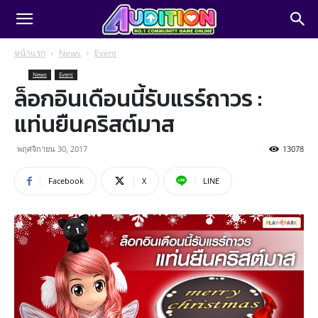
หน้าแรก
News
Event
News
Event
ล็อกอินเดือนนี้รับแรร์ถาวร :
แท่นยืนคริสต์มาส
พฤศจิกายน 30, 2017
13078
Facebook
X
LINE