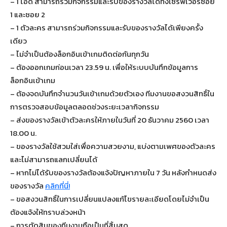
– 1 ไอดี สามารถร่วมกิจกรรมและรับของรางวัลได้ทั้งเซิร์ฟเวอร์ซอย
1 และซอย 2
– 1 ตัวละคร สามารถร่วมกิจกรรมและรับของรางวัลได้เพียงครั้ง
เดียว
– ไม่จำเป็นต้องล็อกอินเข้าเกมติดต่อกันทุกวัน
– ต้องออกเกมก่อนเวลา 23.59 น. เพื่อให้ระบบบันทึกข้อมูลการ
ล็อกอินเข้าเกม
– ต้องจดบันทึกจำนวนวันเข้าเกมด้วยตัวเอง ทีมงานขอสงวนสิทธิ์ใน
การตรวจสอบข้อมูลตลอดช่วงระยะเวลากิจกรรม
– ส่งของรางวัลเข้าตัวละครให้ภายในวันที่ 20 ธันวาคม 2560 เวลา
18.00 น.
– ของรางวัลใช้สวมใส่เพื่อความสวยงาม, แบ่งตามเพศของตัวละคร
และไม่สามารถแลกเปลี่ยนได้
– หากไม่ได้รับของรางวัลต้องแจ้งปัญหาภายใน 7 วัน หลังกำหนดส่ง
ของรางวัล
คลิกที่นี่!
– ขอสงวนสิทธิ์ในการเปลี่ยนแปลงแก้ไขรายละเอียดโดยไม่จำเป็น
ต้องแจ้งให้ทราบล่วงหน้า
– การตัดสินของทีมงานถือเป็นที่สิ้นสุด