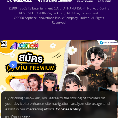
©2004-2005 T3 Entertainment CO.,LTD., HANBITSOFT INC. ALL RIGHTS
RESERVED. ©2006 Playpark Co., Ltd. All rights reserved.
©2006 Asphere Innovations Public Company Limited. All Rights
Reserved.
×
By clicking “Allow All”, you agree to the storing of cookies on
your device to enhance site navigation, analyze site usage, and
assist in our marketing efforts.
Cookies Policy
ภาษาไทย
/
English