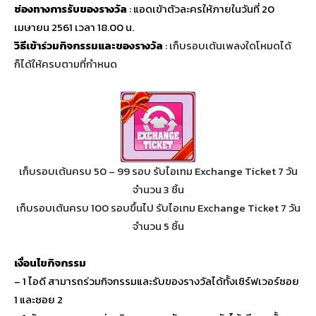
ช่องทางการรับของรางวัล
: แอดเข้าตัวละครให้ภายในวันที่ 20
เมษายน 2561 เวลา 18.00 น.
วิธีเข้าร่วมกิจกรรมและของรางวัล
:
เก็บรอบเต้นเพลงใดโหมดได้
ก็ได้ให้ครบตามที่กำหนด
เก็บรอบเต้นครบ 50 – 99 รอบ รับไอเทม Exchange Ticket 7 วัน
จำนวน 3 ชิ้น
เก็บรอบเต้นครบ 100 รอบขึ้นไป รับไอเทม Exchange Ticket 7 วัน
จำนวน 5 ชิ้น
เงื่อนไขกิจกรรม
– 1 ไอดี สามารถร่วมกิจกรรมและรับของรางวัลได้ทั้งเซิร์ฟเวอร์ซอย
1 และซอย 2