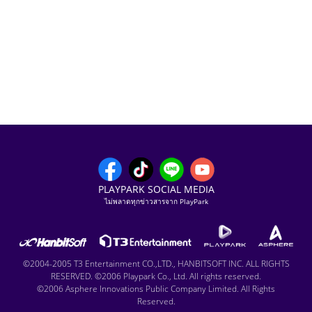
PLAYPARK SOCIAL MEDIA
ไม่พลาดทุกข่าวสารจาก PlayPark
©2004-2005 T3 Entertainment CO.,LTD., HANBITSOFT INC. ALL RIGHTS
RESERVED. ©2006 Playpark Co., Ltd. All rights reserved.
©2006 Asphere Innovations Public Company Limited. All Rights
Reserved.