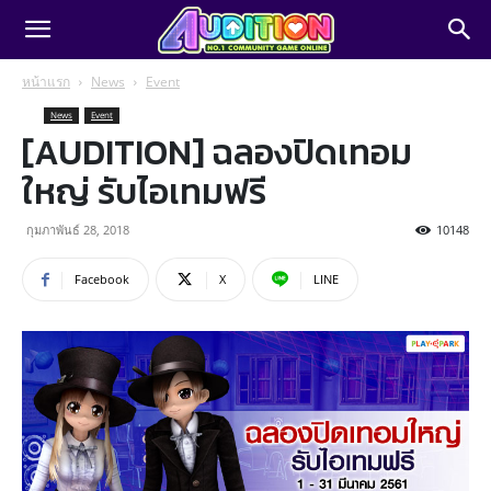
หน้าแรก
News
Event
News
Event
[AUDITION] ฉลองปิดเทอม
ใหญ่ รับไอเทมฟรี
กุมภาพันธ์ 28, 2018
10148
Facebook
X
LINE