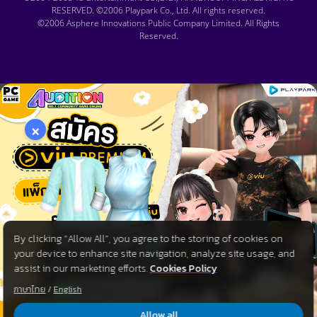
RESERVED. ©2006 Playpark Co., Ltd. All rights reserved.
©2006 Asphere Innovations Public Company Limited. All Rights
Reserved.
×
By clicking “Allow All”, you agree to the storing of cookies on
your device to enhance site navigation, analyze site usage, and
assist in our marketing efforts.
Cookies Policy
ภาษาไทย
/
English
Allow all