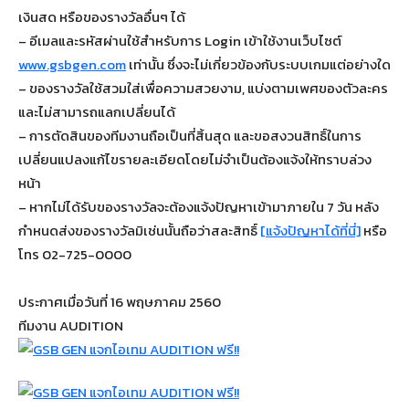
เงินสด หรือของรางวัลอื่นๆ ได้
– อีเมลและรหัสผ่านใช้สำหรับการ Login เข้าใช้งานเว็บไซต์
www.gsbgen.com
เท่านั้น ซึ่งจะไม่เกี่ยวข้องกับระบบเกมแต่อย่างใด
– ของรางวัลใช้สวมใส่เพื่อความสวยงาม, แบ่งตามเพศของตัวละคร
และไม่สามารถแลกเปลี่ยนได้
– การตัดสินของทีมงานถือเป็นที่สิ้นสุด และขอสงวนสิทธิ์ในการ
เปลี่ยนแปลงแก้ไขรายละเอียดโดยไม่จำเป็นต้องแจ้งให้ทราบล่วง
หน้า
– หากไม่ได้รับของรางวัลจะต้องแจ้งปัญหาเข้ามาภายใน 7 วัน หลัง
กำหนดส่งของรางวัลมิเช่นนั้นถือว่าสละสิทธิ์
[แจ้งปัญหาได้ที่นี่]
หรือ
โทร 02-725-0000
ประกาศเมื่อวันที่ 16 พฤษภาคม 2560
ทีมงาน AUDITION