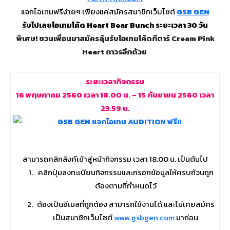
แจกไอเทมฟรีง่ายๆ เพียงแค่สมัครสมาชิกเว็บไซต์
GSB GEN
รับไปเลยไอเทมโค้ด Heart Bear Bunch ระยะเวลา 30 วัน
พิเศษ! ชวนเพื่อนมาสมัครลุ้นรับไอเทมโค้ดกีตาร์ Cream Pink
Heart ถาวรอีกด้วย
ระยะเวลากิจกรรม
16 พฤษภาคม 2560 เวลา 18.00 น. – 15 กันยายน 2560 เวลา
23.59 น.
สามารถคลิกลิงค์เข้าสู่หน้ากิจกรรม เวลา 18.00 น. เป็นต้นไป
คลิกปุ่มลงทะเบียนกิจกรรมและกรอกข้อมูลให้ครบถ้วนถูก
ต้องตามที่กำหนดไว้
ต้องเป็นอีเมลที่ถูกต้อง สามารถใช้งานได้ และไม่เคยสมัคร
เป็นสมาชิกเว็บไซต์
www.gsbgen.com
มาก่อน