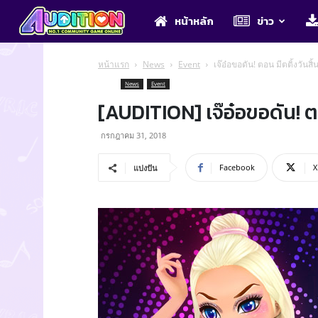
Audition
หน้าหลัก
ข่าว
หน้าแรก
News
Event
เจ๊อ๋อขอดัน! ตอน มีตติ้งวันสิ้
News
Event
[AUDITION] เจ๊อ๋อขอดัน! ตอ
กรกฎาคม 31, 2018
Facebook
X
แบ่งปัน