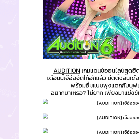
AUDITION
เกมแดนซ์ออนไลน์สุดฮิต
เดือนนี้เจ๊อ๋อจัดให้อีกแล้ว มีตติ้งสิ
พร้อมอิ่มแบบพุงแตกกับบุฟเ
อยากมาเหรอ? ไม่ยาก เพียงมาแข่งขันอ