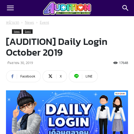
หน้าแรก
News
Event
News
Event
[AUDITION] Daily Login
October 2019
กันยายน 30, 2019
17648
Facebook
X
LINE