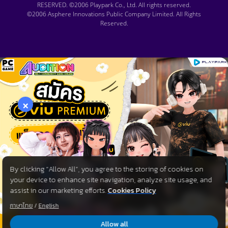
RESERVED. ©2006 Playpark Co., Ltd. All rights reserved.
©2006 Asphere Innovations Public Company Limited. All Rights
Reserved.
×
By clicking “Allow All”, you agree to the storing of cookies on
your device to enhance site navigation, analyze site usage, and
assist in our marketing efforts.
Cookies Policy
ภาษาไทย
/
English
Allow all