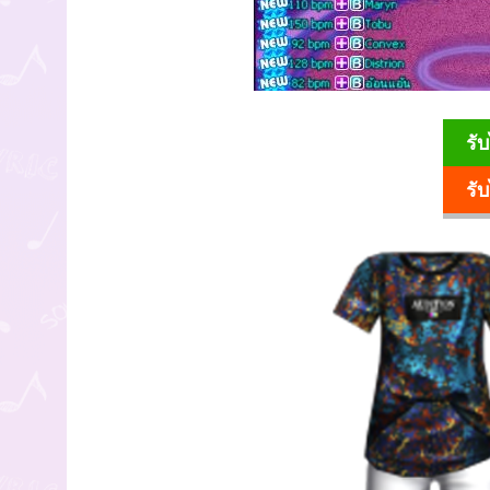
รั
รั