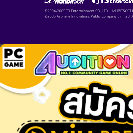
©2004-2005 T3 Entertainment CO.,LTD., HANBITSOFT IN
©2006 Asphere Innovations Public Company Limited. Al