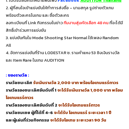
1. เปิดรับสมัครที่หน้าแฟนเพจ
Facebook
AUDITION Thailand
2. ผู้ที่สนใจเข้าแข่งขันให้ทำการส่งชื่อ – นามสกุล รูปถ่ายตัวเกม
พร้อมตัวละครในเกม และ ชื่อตัวละคร
ลงทะเบียนที่ Link กิจกรรมในข่าว
ทีมงานสุ่มคัดเลือก 48 คน
ที่จะได้มี
สิทธิ์เข้าร่วมการแข่งขัน
3. แข่งขันกันใน Mode Shooting Star Normal ใช้เพลง Random
All
4. จัดการแข่งขันที่ร้าน LODESTAR ซ. รามคำแหง 53 ชิงเงินรางวัล
และ Item Rare ในเกม AUDITION
: ของรางวัล :
รางวัลชนะเลิศ
รับเงินรางวัล 2,000 บาท พร้อมไอเทมแรร์ถาวร
รางวัลรองชนะเลิศอันดับที่ 1
จะได้รับเงินรางวัล 1,000 บาท พร้อม
ไอเทมแรร์ถาวร
รางวัลรองชนะเลิศอันดับที่ 2
จะได้รับไอเทมแรร์ถาวร
รางวัลชมเชย ผู้ที่ได้ที่ 4-6
จะได้รับ ไอเทมแรร์ ระยะเวลา 1 ปี
และผู้เล่นที่ร่วมกิจกรรม
จะได้รับไอเทม ระยะเวลา 90 วัน