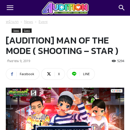
หน้าแรก
News
Event
News
Event
[AUDITION] MAN OF THE
MODE ( SHOOTING – STAR )
กันยายน 9, 2019
5294
Facebook
X
LINE