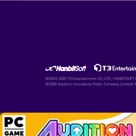
©2004-2005 T3 Entertainment CO.,LTD., HANBITSOFT IN
©2006 Asphere Innovations Public Company Limited. Al