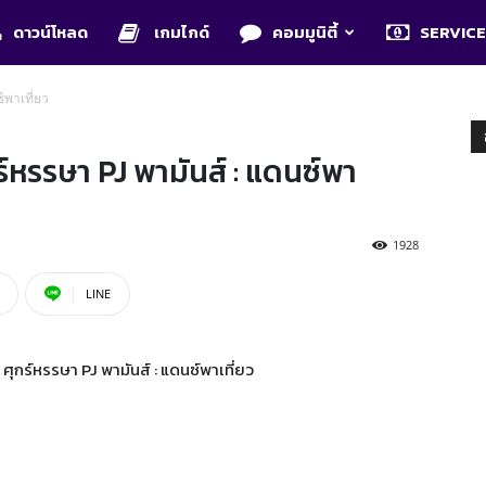
ดาวน์โหลด
เกมไกด์
คอมมูนิตี้
SERVIC
์พาเที่ยว
หรรษา PJ พามันส์ : แดนซ์พา
1928
LINE