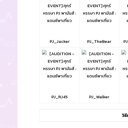
PJ_Jacker
PJ_TheBear
P
PJ_RJ45
PJ_Walker
วิธ