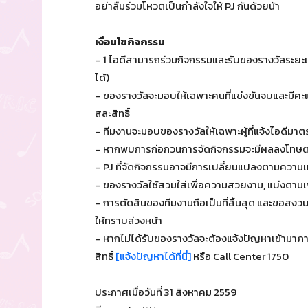
อย่าลืมร่วมโหวตเป็นกำลังใจให้ PJ กันด้วยน้า
เงื่อนไขกิจกรรม
– 1 ไอดีสามารถร่วมกิจกรรมและรับของรางวัลระยะเว
ได้)
– ของรางวัลจะมอบให้เฉพาะคนที่แข่งขันจบและมีคะแ
สละสิทธิ์
– ทีมงานจะมอบของรางวัลให้เฉพาะผู้ที่แจ้งไอดีมาตรง
– หากพบการก่อกวนการจัดกิจกรรมจะมีผลลงโทษ
– PJ ที่จัดกิจกรรมอาจมีการเปลี่ยนแปลงตามความเ
– ของรางวัลใช้สวมใส่เพื่อความสวยงาม, แบ่งตาม
– การตัดสินของทีมงานถือเป็นที่สิ้นสุด และขอสงว
ให้ทราบล่วงหน้า
– หากไม่ได้รับของรางวัลจะต้องแจ้งปัญหาเข้ามาภาย
สิทธิ์
[แจ้งปัญหาได้ที่นี่]
หรือ Call Center 1750
ประกาศเมื่อวันที่ 31 สิงหาคม 2559