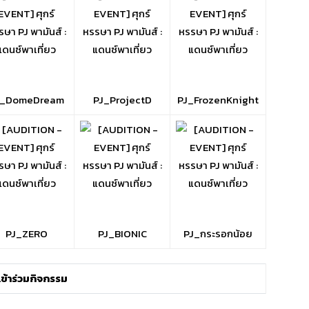
J_DomeDream
PJ_ProjectD
PJ_FrozenKnight
PJ_ZERO
PJ_BIONIC
PJ_กระรอกน้อย
ีเข้าร่วมกิจกรรม