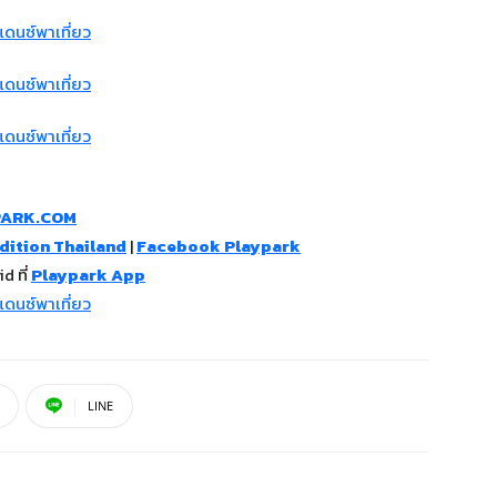
PARK.COM
ition Thailand
|
Facebook Playpark
d ที่
Playpark App
LINE