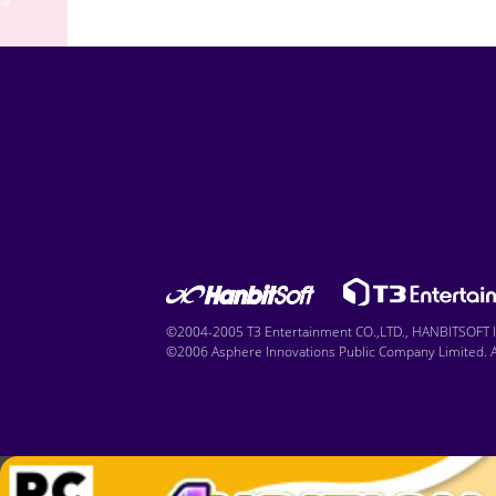
©2004-2005 T3 Entertainment CO.,LTD., HANBITSOFT IN
©2006 Asphere Innovations Public Company Limited. Al