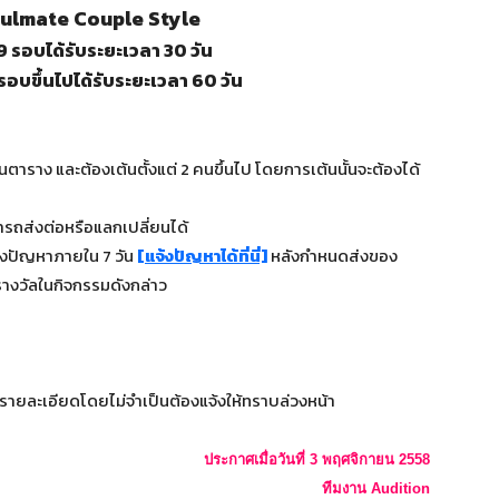
oulmate Couple Style
 รอบได้รับระยะเวลา 30 วัน
รอบขึ้นไปได้รับ
ระยะเวลา 60 วัน
นตาราง และต้องเต้นตั้งแต่ 2 คนขึ้นไป โดยการเต้นนั้นจะต้องได้
ารถส่งต่อหรือแลกเปลี่ยนได้
จ้งปัญหาภายใน 7 วัน
[แจ้งปัญหาได้ที่นี่]
หลังกำหนดส่งของ
ับรางวัลในกิจกรรมดังกล่าว
รายละเอียดโดยไม่จำเป็นต้องแจ้งให้ทราบล่วงหน้า
ประกาศเมื่อวันที่ 3 พฤศจิกายน 2558
ทีมงาน Audition