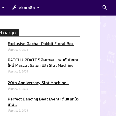
E
ช่วยเหลือ
ข่าวล่าสุด
Exclusive Gacha : Rabbit Floral Box
สิงหาคม 7, 2026
PATCH UPDATE 5 สิงหาคม : พบกับไอเทม
ใหม่ Mascot Salon และ Slot Machine!
สิงหาคม 5, 2026
20th Anniversary Slot Machine ..
สิงหาคม 5, 2026
Perfect Dancing Beat Event เต้นแลกไอ
เทม ..
สิงหาคม 2, 2026