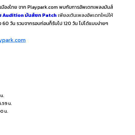
งเมืองไทย จาก Playpark.com พบกับการอัพเดทเพลงมันส์
ม Audition มันส์ยก Patch
เพียงเต้นเพลงอัพเดทใหม่ให้
ึง 60 วัน รวมจากรอบก่อนก็รับไป 120 วัน ไปได้แบบง่ายๆ
aypark.com
 น.
.59 น.
00 น.