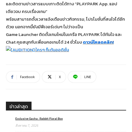
และติดตามข่าวสารแบบเกาะติดได้ทาง “PLAYPARK App. แอป
เดียวจบ ครบเรื่องเกม”
พร้อมสามารถตั้งเวลาแจ้งเตือนข่าวกิจกรรม, โปรโมชั่นที่สนใจได้อีก
ด้วย นอกจากนี้ยังมีฟีเจอร์เด่นๆ ไม่ว่าจะเป็น
Game Launcher ติดตั้งเกมใหม่ในเครือ PLAYPARK ได้ทันใจ และ
Chat คุยสนุกกับเพื่อนคอเกมได้ 24 ชั่วโมง
ดาวน์โหลดคลิก!
Facebook
X
LINE
ข่าวล่าสุด
Exclusive Gacha : Rabbit Floral Box
สิงหาคม 7, 2026