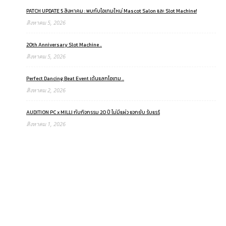
PATCH UPDATE 5 สิงหาคม : พบกับไอเทมใหม่ Mascot Salon และ Slot Machine!
สิงหาคม 5, 2026
20th Anniversary Slot Machine ..
สิงหาคม 5, 2026
Perfect Dancing Beat Event เต้นแลกไอเทม ..
สิงหาคม 2, 2026
AUDITION PC x MILLI กับกิจกรรม 20 ปี ไม่มีแผ่ว แจกยับ รับแรร์
สิงหาคม 1, 2026