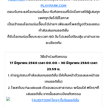
PLAYPARK.COM
ตอบรับกระแสไอเทมร่มเจี๊ยบ กับกิจกรรมที่เปิดโอกาสให้ผู้เล่นทุก
เพศทุกวัยได้มีโอกาส
เป็นเจ้าของไอเทมร่มเจี๊ยบได้ง่ายๆ เพียงแค่โพสต์รูปตัวเองขณะ
กำลังเล่นเกมออดิชั่น
ก็รับไอเทมร่มเจี๊ยบระยะเวลา 60 วัน ไปเลยไม่ต้องลุ้น มาอ่านราย
ละเอียดกัน
วิธีเข้าร่วมกิจกรรม
17 มิถุนายน 2560 เวลา 00.00 – 30
มิถุนายน
2560 เวลา
23.59 น.
1. ถ่ายรูปขณะกำลังเล่นเกมออดิชั่น (ให้เห็นหน้าตัวเองและหน้าจอ
เกมออดิชั่น)
2. โพสต์บน Facebook ตัวเองแบบสาธารณะ พร้อมใส่ #ใครๆก็
เล่นออดิชั่น จากนั้นลงทะเบียนกิจกรรม