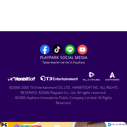
PLAYPARK SOCIAL MEDIA
ไม่พลาดทุกข่าวสารจาก PlayPark
©2004-2005 T3 Entertainment CO.,LTD., HANBITSOFT INC. ALL RIGHTS
RESERVED. ©2006 Playpark Co., Ltd. All rights reserved.
©2006 Asphere Innovations Public Company Limited. All Rights
Reserved.