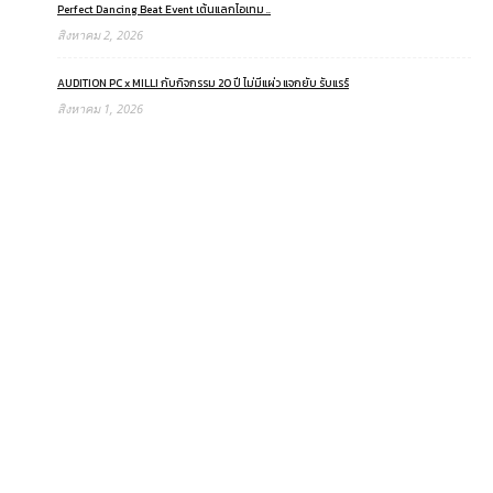
Perfect Dancing Beat Event เต้นแลกไอเทม ..
สิงหาคม 2, 2026
AUDITION PC x MILLI กับกิจกรรม 20 ปี ไม่มีแผ่ว แจกยับ รับแรร์
สิงหาคม 1, 2026