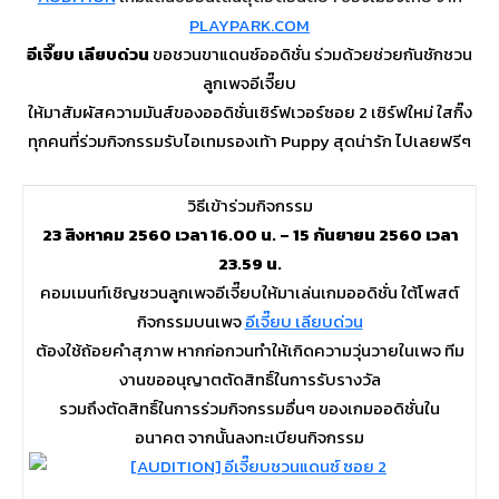
PLAYPARK.COM
อีเจี๊ยบ เลียบด่วน
ขอชวนขาแดนซ์ออดิชั่น ร่วมด้วยช่วยกันชักชวน
ลูกเพจอีเจี๊ยบ
ให้มาสัมผัสความมันส์ของออดิชั่นเซิร์ฟเวอร์ซอย 2 เซิร์ฟใหม่ ใสกิ๊ง
ทุกคนที่ร่วมกิจกรรมรับไอเทมรองเท้า Puppy สุดน่ารัก ไปเลยฟรีๆ
วิธีเข้าร่วมกิจกรรม
23 สิงหาคม 2560 เวลา 16.00 น. – 15 กันยายน 2560 เวลา
23.59 น.
คอมเมนท์เชิญชวนลูกเพจอีเจี๊ยบให้มาเล่นเกมออดิชั่น ใต้โพสต์
กิจกรรมบนเพจ
อีเจี๊ยบ เลียบด่วน
ต้องใช้ถ้อยคำสุภาพ หากก่อกวนทำให้เกิดความวุ่นวายในเพจ ทีม
งานขออนุญาตตัดสิทธิ์ในการรับรางวัล
รวมถึงตัดสิทธิ์ในการร่วมกิจกรรมอื่นๆ ของเกมออดิชั่นใน
อนาคต จากนั้นลงทะเบียนกิจกรรม