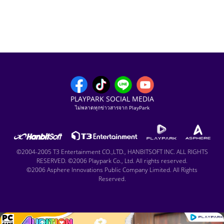
PLAYPARK SOCIAL MEDIA
ไม่พลาดทุกข่าวสารจาก PlayPark
©2004-2005 T3 Entertainment CO.,LTD., HANBITSOFT INC. ALL RIGHTS
RESERVED. ©2006 Playpark Co., Ltd. All rights reserved.
©2006 Asphere Innovations Public Company Limited. All Rights
Reserved.