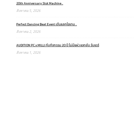
20th Anniversary Slot Machine ..
สิงหาคม 5, 2026
Perfect Dancing Beat Event เต้นแลกไอเทม ..
สิงหาคม 2, 2026
AUDITION PC x MILLI กับกิจกรรม 20 ปี ไม่มีแผ่ว แจกยับ รับแรร์
สิงหาคม 1, 2026