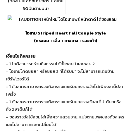
(ต้องเป็นไอดีที่เคยกดรับไอเทม
30 วันด้านบน)
ไอเทม Striped Heart Fall Couple Style
(ทรงผม + เสื้อ + กางเกง + รองเท้า)
เงื่อนไขกิจกรรม
– 1 ไอดีสามารถร่วมกิจกรรมได้ทั้งซอย 1 และซอย 2
– ไอเทมโค้ดซอย 1 หรือซอย 2 ที่ได้รับมา จะไม่สามารถเติมข้าม
เซิร์ฟเวอร์ได้
– 1 ตัวละครสามารถร่วมกิจกรรมและรับของรางวัลได้เพียงสเต็ปละ
1 ครั้ง
– 1 ตัวละครสามารถร่วมกิจกรรมและรับของรางวัลสเต็ปเดียวหรือ
ทั้ง 2 สเต็ปก็ได้
– ของรางวัลใช้สวมใส่เพื่อความสวยงาม, แบ่งตามเพศของตัวละคร
และไม่สามารถแลกเปลี่ยนได้