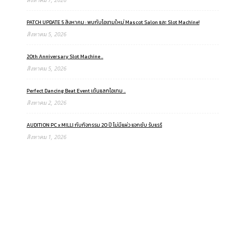
PATCH UPDATE 5 สิงหาคม : พบกับไอเทมใหม่ Mascot Salon และ Slot Machine!
สิงหาคม 5, 2026
20th Anniversary Slot Machine ..
สิงหาคม 5, 2026
Perfect Dancing Beat Event เต้นแลกไอเทม ..
สิงหาคม 2, 2026
AUDITION PC x MILLI กับกิจกรรม 20 ปี ไม่มีแผ่ว แจกยับ รับแรร์
สิงหาคม 1, 2026