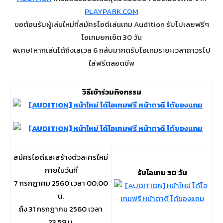
PLAYPARK.COM
ขอต้อนรับผู้เล่นใหม่ที่สมัครไอดีเล่นเกม Audition รับไปเลยฟรีๆ
ไอเทมยกเซ็ต 30 วัน
พิเศษ! หากเล่นได้ถึงเลเวล 6 กลับมากดรับไอเทมระยะเวลาถาวรไป
ใส่ฟรีตลอดชีพ
วิธีเข้าร่วมกิจกรรม
สมัครไอดีและสร้างตัวละครใหม่
ภายในวันที่
รับไอเทม 30 วัน
7 กรกฎาคม 2560 เวลา 00.00
น.
ถึง 31 กรกฎาคม 2560 เวลา
23.59 น.