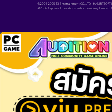
©2004-2005 T3 Entertainment CO.,LTD., HANBITSOFT IN
©2006 Asphere Innovations Public Company Limited. Al