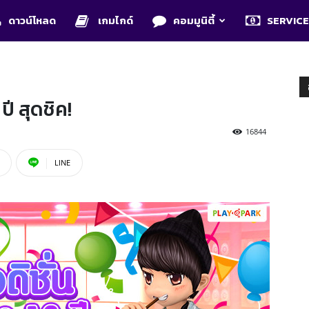
ดาวน์โหลด
เกมไกด์
คอมมูนิตี้
SERVIC
ปี สุดชิค!
16844
LINE