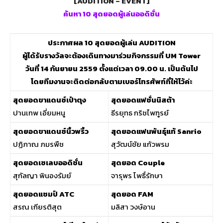
[AUDITION – EVENT]
ค้นหา 10 สุดยอดผู้เล่นออดิชั่น
ประกาศผล 10 สุดยอดผู้เล่น AUDITION
ผู้ได้รับรางวัลจะต้องเดินทางมาร่วมกิจกรรมที่ UM Tower
วันที่ 14 กันยายน 2559 ตั้งแต่เวลา 09.00 น. เป็นต้นไป
โดยทีมงานจะติดต่อกลับตามเบอร์โทรศัพท์ที่ให้ไว้ค่ะ
สุดยอดขาแดนซ์เป๋าตุง
สุดยอดแฟชั่นนิสต้า
ปานเทพ เอี่ยมหนู
ธีรยุทธ กริชไพฑูรย์
สุดยอดขาแดนซ์นิ้วพริ้ว
สุดยอดแฟนพันธุ์แท้ Sanrio
ปฏิภาณ ภมรพืช
สุวัฒน์ชัย แก้วพรม
สุดยอดเซเลบออดิชั่น
สุดยอด Couple
สุกัลญา พินองรัมย์
จารุพร โพธิ์รักษา
สุดยอดแชมป์ ATC
สุดยอด FAM
สรณ เกียรติสุต
มลิสา วงษ์อาน