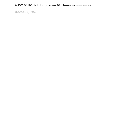
AUDITION PC x MILLI กับกิจกรรม 20 ปี ไม่มีแผ่ว แจกยับ รับแรร์
สิงหาคม 1, 2026