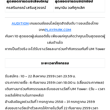
สุดยอดขาแดนซ์เสียงใหญ่
สุดยอดขาแดนซ์นักช้อป
กรสรินภรณ์ เสริมสุวรรณ์
ชญานิน วงศ์ศุภเลิศ
AUDITION
เกมแดนซ์ออนไลน์สุดฮิตอันดับ 1 ของเมืองไทย
จาก
PLAYPARK.COM
ค้นหา 10 สุดยอดผู้เล่นออดิชั่น เพียงแค่คุณคิดว่าคุณเป็นสุดยอดผู้
เล่นด้านใด
หากเป็นตัวจริง จะได้รับรางวัลและมาร่วมทำกิจกรรมกันที่ UM Tower
ระยะเวลากิจกรรม
รับสมัคร : 10 – 22 สิงหาคม 2559 เวลา 23.59 น.
ประกาศรายชื่อ : 6 กันยายน 2559 เวลา 18.00 น. (เลื่อนประกาศผล)
เดินทางมาร่วมกิจกรรรมและรับของรางวัลที่ UM Tower : (วัน – เวลา
จะแจ้งให้ทราบในภายหลัง)
อ้างอิงข้อมูลช่วงวันที่ 1 กรกฎาคม 2558 – 31 กรกฎาคม 2559
ส่งของรางวัลเข้าตัวละครให้ภายในวันที่ 22 กันยายน 2559 เวลา