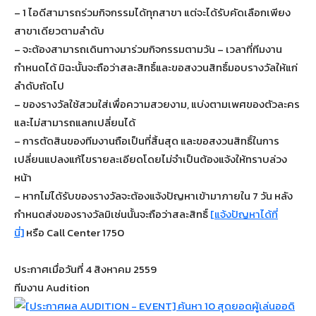
– 1 ไอดีสามารถร่วมกิจกรรมได้ทุกสาขา แต่จะได้รับคัดเลือกเพียง
สาขาเดียวตามลำดับ
– จะต้องสามารถเดินทางมาร่วมกิจกรรมตามวัน – เวลาที่ทีมงาน
กำหนดได้ มิฉะนั้นจะถือว่าสละสิทธิ์และขอสงวนสิทธิ์มอบรางวัลให้แก่
ลำดับถัดไป
– ของรางวัลใช้สวมใส่เพื่อความสวยงาม, แบ่งตามเพศของตัวละคร
และไม่สามารถแลกเปลี่ยนได้
– การตัดสินของทีมงานถือเป็นที่สิ้นสุด และขอสงวนสิทธิ์ในการ
เปลี่ยนแปลงแก้ไขรายละเอียดโดยไม่จำเป็นต้องแจ้งให้ทราบล่วง
หน้า
– หากไม่ได้รับของรางวัลจะต้องแจ้งปัญหาเข้ามาภายใน 7 วัน หลัง
กำหนดส่งของรางวัลมิเช่นนั้นจะถือว่าสละสิทธิ์
[แจ้งปัญหาได้ที่
นี่]
หรือ Call Center 1750
ประกาศเมื่อวันที่ 4 สิงหาคม 2559
ทีมงาน Audition