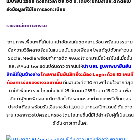
เมษายน 2559 ตั้งแต่เวลา 09.00 น. โดยจะมีทีมงานจะติดต่อไป
ยังข้อมูลที่ใช้ในการลงทะเบียน
รายละเอียดกิจกรรม
ถ่ายภาพเพื่อนๆ ที่เห็นใบหน้าชัดเจนในชุดคลายร้อน พร้อมบรรยาย
ข้อความวิธีคลายร้อนในแบบฉบับของเพื่อนๆ โพสต์รูปดังกล่าวบน
Social Media พร้อมทำการติด #Auditionมาเมื่อไหร่มันส์เมื่อนั้น
และ #Auditionแดนซ์ดันดาว จากนั้นให้
นำ URL รูปภาพมายืนยัน
สิทธิ์ที่ปุ่มข้างล่าง
โดยการยืนยันสิทธิ์จะต้อง Login ด้วย ID เกมที่
ต้องการรับของรางวัลเท่านั้น
ทีมงานจะคัด 10 ภาพที่โดนใจมากที่สุด
มาให้เพื่อนๆ ร่วมโหวตในวันที่ 25 มีนาคม 2559 เวลา 15.00 น. เพื่อ
ค้นหาผู้ชนะเพียงคนเดียวที่จะได้ครอบครองตำแหน่งพรีเซ็นเตอร์
ประจำเดือน พร้อมรับเงินรางวัล 10,000 บาทและปีกแดนซ์ ดัน ดาว
ระยะเวลาถาวรไปครอบครอง โดยไอเทมชิ้นนี้มีไว้สำหรับผู้ที่เป็นแดน
ซ์ ดัน ดาวเท่านั้นค่ะ