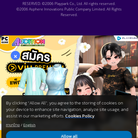
RESERVED. ©2006 Playpark Co., Ltd. All rights reserved.
©2006 Asphere Innovations Public Company Limited. All Rights
Reserved.
×
By clicking “Allow All”, you agree to the storing of cookies on
your device to enhance site navigation, analyze site usage, and
assist in our marketing efforts.
Cookies Policy
ภาษาไทย
/
English
Allow all