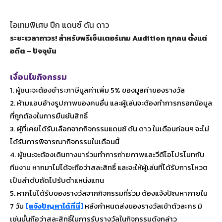
ไอเทมพิเศษ ปีก แดนซ์ ดัน ดาว
ระยะเวลาถาวร! สำหรับพรีเซ็นเตอร์เกม Audition ทุกคน ตั้งแต่
อดีต – ปัจจุบัน
เงื่อนไขกิจกรรม
1. ผู้ชนะจะต้องชำระภาษีมูลค่าเพิ่ม 5% ของมูลค่าของรางวัล
2. ห้ามแอบอ้างรูปภาพของคนอื่น และผู้เล่นจะต้องทำการกรอกข้อมูล
ที่ถูกต้องในการยืนยันสิทธิ์
3. ผู้ที่เคยได้รับเลือกจากกิจกรรมแดนซ์ ดัน ดาว ในเดือนก่อนๆ จะไม่
ได้รับการพิจารณากิจกรรมในเดือนนี้
4. ผู้ชนะจะต้องเดินทางมาร่วมทำการถ่ายภาพและวีดีโอโปรโมทกับ
ทีมงาน หากมาไม่ได้จะถือว่าสละสิทธิ์ และจะให้ผู้เล่นที่ได้รับการโหวต
เป็นลำดับถัดไปรับตำแหน่งแทน
5. หากไม่ได้รับของรางวัลจากกิจกรรมที่ร่วม ต้องแจ้งปัญหาภายใน
7 วัน
[แจ้งปัญหาได้ที่นี่]
หลังกำหนดส่งของรางวัลเข้าตัวละคร มิ
เช่นนั้นถือว่าสละสิทธิ์ในการรับรางวัลในกิจกรรมดังกล่าว