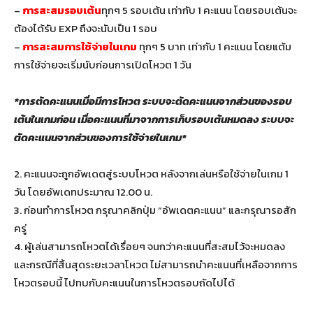
–
การสะสมรอบเต้น
ทุกๆ 5 รอบเต้น เท่ากับ 1 คะแนน โดยรอบเต้นจะ
ต้องได้รับ EXP ถึงจะนับเป็น 1 รอบ
–
การสะสมการใช้จ่ายในเกม
ทุกๆ 5 บาท เท่ากับ 1 คะแนน โดยแต้ม
การใช้จ่ายจะเริ่มนับก่อนการเปิดโหวต 1 วัน
*การตัดคะแนนเมื่อมีการโหวต ระบบจะตัดคะแนนจากส่วนของรอบ
เต้นในเกมก่อน เมื่อคะแนนที่มาจากการเก็บรอบเต้นหมดลง ระบบจะ
ตัดคะแนนจากส่วนของการใช้จ่ายในเกม*
2.
คะแนนจะถูกอัพเดตสู่ระบบโหวต หลังจากเล่นหรือใช้จ่ายในเกม
1
วัน โดยอัพเดทประมาณ
12.00
น.
3.
ก่อนทำการโหวต กรุณาคลิกปุ่ม
“
อัพเดตคะแนน
”
และกรุณารอสัก
ครู่
4.
ผู้เล่นสามารถโหวตได้เรื่อยๆ จนกว่าคะแนนที่สะสมไว้จะหมดลง
และกรณีที่สิ้นสุดระยะเวลาโหวต ไม่สามารถนำคะแนนที่เหลือจากการ
โหวตรอบนี้ ไปทบกับคะแนนในการโหวตรอบถัดไปได้