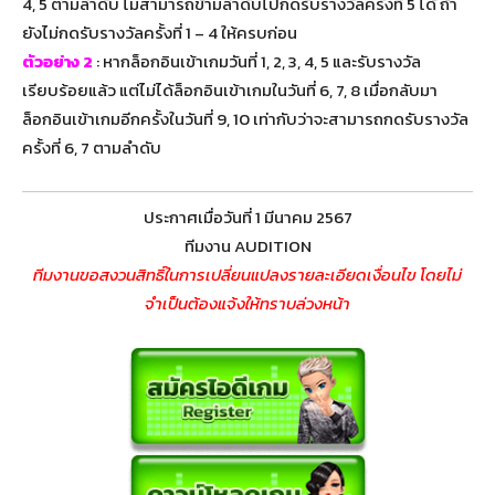
4, 5 ตามลำดับ ไม่สามารถข้ามลำดับไปกดรับรางวัลครั้งที่ 5 ได้ ถ้า
ยังไม่กดรับรางวัลครั้งที่ 1 – 4 ให้ครบก่อน
ตัวอย่าง 2
: หากล็อกอินเข้าเกมวันที่ 1, 2, 3, 4, 5 และรับรางวัล
เรียบร้อยแล้ว แต่ไม่ได้ล็อกอินเข้าเกมในวันที่ 6, 7, 8 เมื่อกลับมา
ล็อกอินเข้าเกมอีกครั้งในวันที่ 9, 10 เท่ากับว่าจะสามารถกดรับรางวัล
ครั้งที่ 6, 7 ตามลำดับ
ประกาศเมื่อวันที่ 1 มีนาคม 2567
ทีมงาน AUDITION
ทีมงานขอสงวนสิทธิ์ในการเปลี่ยนแปลงรายละเอียดเงื่อนไข โดยไม่
จำเป็นต้องแจ้งให้ทราบล่วงหน้า