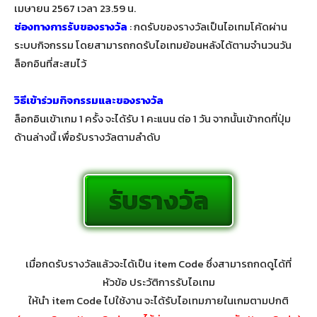
เมษายน 2567 เวลา 23.59 น.
ช่องทางการรับของรางวัล
: กดรับของรางวัลเป็นไอเทมโค้ดผ่าน
ระบบกิจกรรม โดยสามารถกดรับไอเทมย้อนหลังได้ตามจำนวนวัน
ล็อกอินที่สะสมไว้
วิธีเข้าร่วมกิจกรรมและของรางวัล
ล็อกอินเข้าเกม 1 ครั้ง จะได้รับ 1 คะแนน ต่อ 1 วัน จากนั้นเข้ากดที่ปุ่ม
ด้านล่างนี้ เพื่อรับรางวัลตามลำดับ
เมื่อกดรับรางวัลแล้วจะได้เป็น item Code ซึ่งสามารถกดดูได้ที่
หัวข้อ ประวัติการรับไอเทม
ให้นำ item Code ไปใช้งาน จะได้รับไอเทมภายในเกมตามปกติ