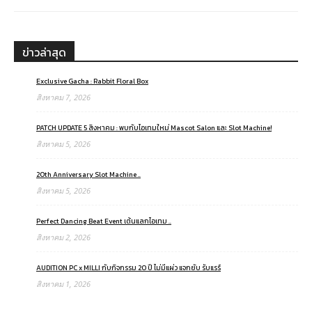
ข่าวล่าสุด
Exclusive Gacha : Rabbit Floral Box
สิงหาคม 7, 2026
PATCH UPDATE 5 สิงหาคม : พบกับไอเทมใหม่ Mascot Salon และ Slot Machine!
สิงหาคม 5, 2026
20th Anniversary Slot Machine ..
สิงหาคม 5, 2026
Perfect Dancing Beat Event เต้นแลกไอเทม ..
สิงหาคม 2, 2026
AUDITION PC x MILLI กับกิจกรรม 20 ปี ไม่มีแผ่ว แจกยับ รับแรร์
สิงหาคม 1, 2026