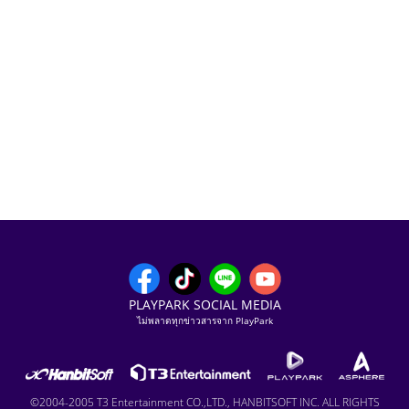
PLAYPARK SOCIAL MEDIA
ไม่พลาดทุกข่าวสารจาก PlayPark
©2004-2005 T3 Entertainment CO.,LTD., HANBITSOFT INC. ALL RIGHTS