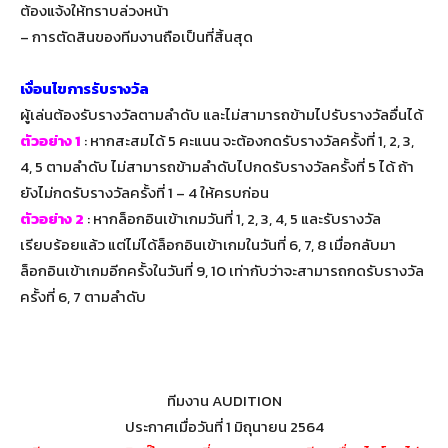
ต้องแจ้งให้ทราบล่วงหน้า
– การตัดสินของทีมงานถือเป็นที่สิ้นสุด
เงื่อนไขการรับรางวัล
ผู้เล่นต้องรับรางวัลตามลำดับ และไม่สามารถข้ามไปรับรางวัลอื่นได้
ตัวอย่าง 1
: หากสะสมได้ 5 คะแนน จะต้องกดรับรางวัลครั้งที่ 1, 2, 3,
4, 5 ตามลำดับ ไม่สามารถข้ามลำดับไปกดรับรางวัลครั้งที่ 5 ได้ ถ้า
ยังไม่กดรับรางวัลครั้งที่ 1 – 4 ให้ครบก่อน
ตัวอย่าง 2
: หากล็อกอินเข้าเกมวันที่ 1, 2, 3, 4, 5 และรับรางวัล
เรียบร้อยแล้ว แต่ไม่ได้ล็อกอินเข้าเกมในวันที่ 6, 7, 8 เมื่อกลับมา
ล็อกอินเข้าเกมอีกครั้งในวันที่ 9, 10 เท่ากับว่าจะสามารถกดรับรางวัล
ครั้งที่ 6, 7 ตามลำดับ
ทีมงาน AUDITION
ประกาศเมื่อวันที่ 1 มิถุนายน 2564