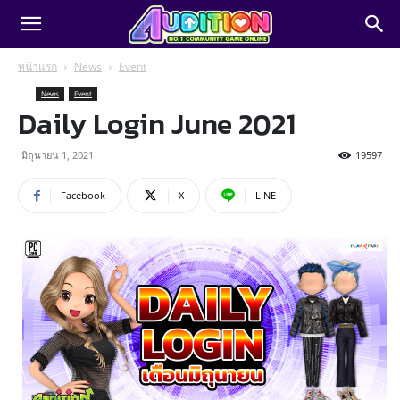
หน้าแรก
News
Event
News
Event
Daily Login June 2021
มิถุนายน 1, 2021
19597
Facebook
X
LINE