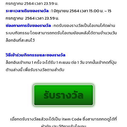
กรกฎาคม 2564 เวลา 23.59 น.
ระยะเวลาเติมของรางวัล
: 1 มิถุนายน 2564 เวลา 15.00 น. – 15
กรกฎาคม 2564 เวลา 23.59 น.
ช่องทางการรับของรางวัล
: กดรับของรางวัลเป็นไอเทมโค้ดผ่าน
ระบบกิจกรรม โดยสามารถกดรับไอเทมย้อนหลังได้ตามจำนวนวัน
ล็อกอินที่สะสมไว้
วิธีเข้าร่วมกิจกรรมและของรางวัล
ล็อกอินเข้าเกม 1 ครั้ง จะได้รับ 1 คะแนน ต่อ 1 วัน จากนั้นเข้ากดที่ปุ่ม
ด้านล่างนี้ เพื่อรับรางวัลตามลำดับ
เมื่อกดรับรางวัลแล้วจะได้เป็น item Code ซึ่งสามารถกดดูได้ที่
หัวข้อ ประวัติการรับไอเทม