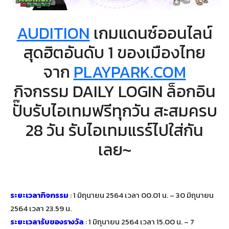
AUDITION
เกมแดนซ์ออนไลน์
สุดฮิตอันดับ 1 ของเมืองไทย
จาก
PLAYPARK.COM
กิจกรรม DAILY LOGIN ล็อกอิน
ปั๊บรับไอเทมฟรีทุกวัน สะสมครบ
28 วัน รับไอเทมแรร์ไปใส่กัน
เลย~
ระยะเวลากิจกรรม
: 1 มิถุนายน 2564 เวลา 00.01 น. – 30 มิถุนายน
2564 เวลา 23.59 น.
ระยะเวลารับของรางวัล
: 1 มิถุนายน 2564 เวลา 15.00 น. – 7