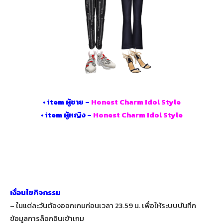
• item ผู้ชาย
–
Honest Charm Idol Style
• item ผู้หญิง
–
Honest Charm Idol Style
เงื่อนไขกิจกรรม
– ในแต่ละวันต้องออกเกมก่อนเวลา 23.59 น. เพื่อให้ระบบบันทึก
ข้อมูลการล็อกอินเข้าเกม