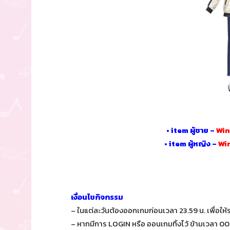
• item ผู้ชาย
–
Win
• item ผู้หญิง
–
Wi
เงื่อนไขกิจกรรม
– ในแต่ละวันต้องออกเกมก่อนเวลา 23.59 น. เพื่อให้
– หากมีการ LOGIN หรือ ออนเกมทิ้งไว้ ข้ามเวลา 00