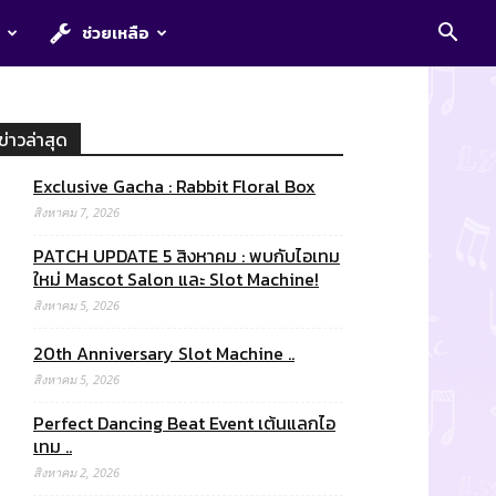
E
ช่วยเหลือ
ข่าวล่าสุด
Exclusive Gacha : Rabbit Floral Box
สิงหาคม 7, 2026
PATCH UPDATE 5 สิงหาคม : พบกับไอเทม
ใหม่ Mascot Salon และ Slot Machine!
สิงหาคม 5, 2026
20th Anniversary Slot Machine ..
สิงหาคม 5, 2026
Perfect Dancing Beat Event เต้นแลกไอ
เทม ..
สิงหาคม 2, 2026