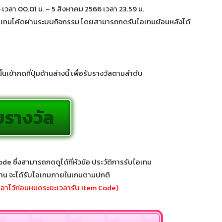
เวลา 00.01 น. – 5 สิงหาคม 2566 เวลา 23.59 น.
อเทมโค้ดผ่านระบบกิจกรรม โดยสามารถกดรับไอเทมย้อนหลังได้
นั้นเข้ากดที่ปุ่มด้านล่างนี้ เพื่อรับรางวัลตามลำดับ
ode ซึ่งสามารถกดดูได้ที่หัวข้อ ประวัติการรับไอเทม
งาน จะได้รับไอเทมภายในเกมตามปกติ
อาไว้ก่อนหมดระยะเวลารับ Item Code)