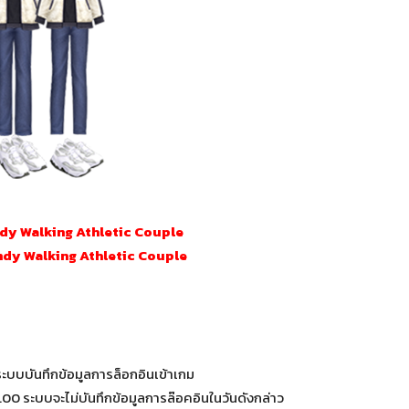
dy Walking Athletic Couple
ndy Walking Athletic Couple
ระบบบันทึกข้อมูลการล็อกอินเข้าเกม
.00 ระบบจะไม่บันทึกข้อมูลการล๊อคอินในวันดังกล่าว