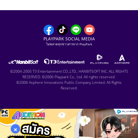
PLAYPARK SOCIAL MEDIA
ไม่พลาดทุกข่าวสารจาก PlayPark
©2004-2005 T3 Entertainment CO.,LTD., HANBITSOFT INC. ALL RIGHTS
RESERVED. ©2006 Playpark Co., Ltd. All rights reserved.
©2006 Asphere Innovations Public Company Limited. All Rights
Reserved.
×