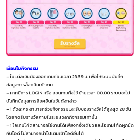
เงื่อนไขกิจกรรม
– ในแต่ละวันต้องออกเกมก่อนเวลา 23.59 น. เพื่อให้ระบบบันทึก
ข้อมูลการล็อกอินเข้าเกม
– หากมีการ LOGIN หรือ ออนเกมทิ้งไว้ ข้ามเวลา 00.00 ระบบจะไม่
บันทึกข้อมูลการล๊อคอินในวันดังกล่าว
– 1 ตัวละคร สามารถร่วมกิจกรรมและรับของรางวัลได้สูงสุด 28 วัน
โดยกดรับรางวัลภายในระยะเวลากิจกรรมเท่านั้น
– 1 ไอเทมโค้ดสามารถใช้งานได้เพียงครั้งเดียว และไอเทมโค้ดผูกมัด
กับไอดี ไม่สามารถนำไปเติมเข้าไอดีอื่นได้