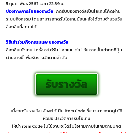
5 กุมภาพันธ์ 2567 เวลา 23.59 น.
ช่องทางการรับของรางวัล
: กดรับของรางวัลเป็นไอเทมโค้ดผ่าน
ระบบกิจกรรม โดยสามารถกดรับไอเทมย้อนหลังได้ตามจำนวนวัน
ล็อกอินที่สะสมไว้
วิธีเข้าร่วมกิจกรรมและของรางวัล
ล็อกอินเข้าเกม 1 ครั้ง จะได้รับ 1 คะแนน ต่อ 1 วัน จากนั้นเข้ากดที่ปุ่ม
ด้านล่างนี้ เพื่อรับรางวัลตามลำดับ
เมื่อกดรับรางวัลแล้วจะได้เป็น item Code ซึ่งสามารถกดดูได้ที่
หัวข้อ ประวัติการรับไอเทม
ให้นำ item Code ไปใช้งาน จะได้รับไอเทมภายในเกมตามปกติ