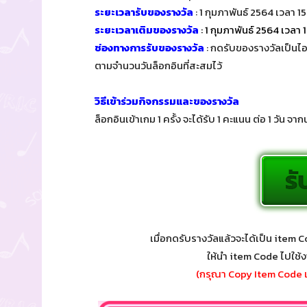
ระยะเวลารับของรางวัล
: 1 กุมภาพันธ์ 2564 เวลา 1
ระยะเวลาเติมของรางวัล
: 1 กุมภาพันธ์ 2564 เวลา
ช่องทางการรับของรางวัล
: กดรับของรางวัลเป็นไ
ตามจำนวนวันล็อกอินที่สะสมไว้
วิธีเข้าร่วมกิจกรรมและของรางวัล
ล็อกอินเข้าเกม 1 ครั้ง จะได้รับ 1 คะแนน ต่อ 1 วัน จาก
เมื่อกดรับรางวัลแล้วจะได้เป็น item C
ให้นำ item Code ไปใช้
(กรุณา Copy Item Code เ