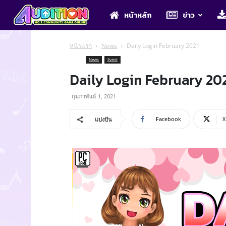
Audition
หน้าหลัก
ข่าว
หน้าแรก
News
Daily Login February 2021
News
Event
Daily Login February 20
กุมภาพันธ์ 1, 2021
Facebook
X
แบ่งปัน