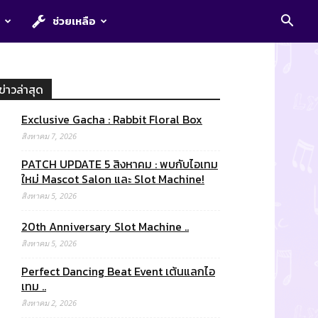
E
ช่วยเหลือ
ข่าวล่าสุด
Exclusive Gacha : Rabbit Floral Box
สิงหาคม 7, 2026
PATCH UPDATE 5 สิงหาคม : พบกับไอเทม
ใหม่ Mascot Salon และ Slot Machine!
สิงหาคม 5, 2026
20th Anniversary Slot Machine ..
สิงหาคม 5, 2026
Perfect Dancing Beat Event เต้นแลกไอ
เทม ..
สิงหาคม 2, 2026