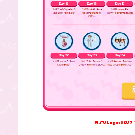
พิเศษ Login ครบ 7, 1