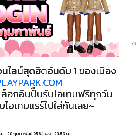
A
ไลน์สุดฮิตอันดับ 1 ของเมือง
PLAYPARK.COM
็อกอินปั๊บรับไอเทมฟรีทุกวัน
ับไอเทมแรร์ไปใส่กันเลย~
น. – 28 กุมภาพันธ์ 2564 เวลา 23.59 น.