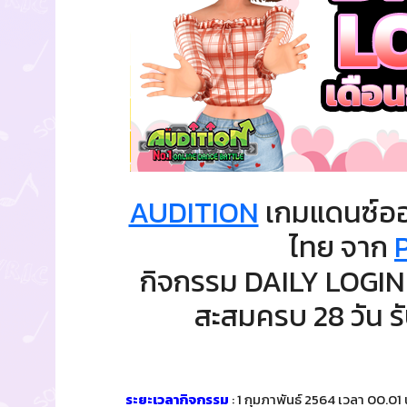
AUDITION
เกมแดนซ์ออน
ไทย จาก
กิจกรรม DAILY LOGIN ล
สะสมครบ 28 วัน ร
ระยะเวลากิจกรรม
: 1 กุมภาพันธ์ 2564 เวลา 00.01 