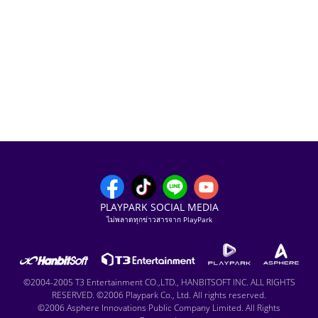
PLAYPARK SOCIAL MEDIA
ไม่พลาดทุกข่าวสารจาก PlayPark
©2004-2005 T3 Entertainment CO.,LTD., HANBITSOFT INC. ALL RIGHTS
RESERVED. ©2006 Playpark Co., Ltd. All rights reserved.
©2006 Asphere Innovations Public Company Limited. All Rights