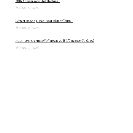
20th Anniversary Slot Machine ..
สิงหาคม 5, 2026
Perfect Dancing Beat Event เต้นแลกไอเทม ..
สิงหาคม 2, 2026
AUDITION PC x MILLI กับกิจกรรม 20 ปี ไม่มีแผ่ว แจกยับ รับแรร์
สิงหาคม 1, 2026