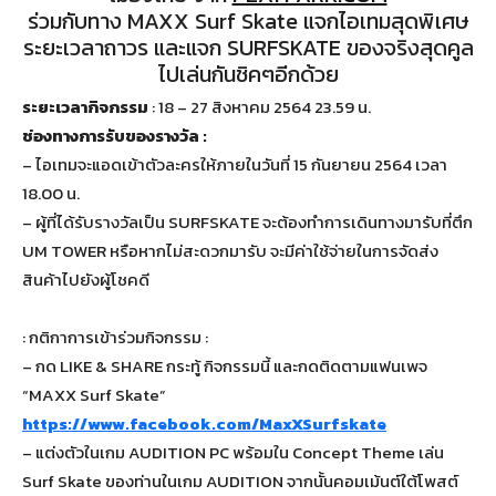
ร่วมกับทาง MAXX Surf Skate แจกไอเทมสุดพิเศษ
ระยะเวลาถาวร และแจก SURFSKATE ของจริงสุดคูล
ไปเล่นกันชิคๆอีกด้วย
ระยะเวลากิจกรรม
: 18 – 27 สิงหาคม 2564 23.59 น.
ช่องทางการรับของรางวัล :
– ไอเทมจะแอดเข้าตัวละครให้ภายในวันที่ 15 กันยายน 2564 เวลา
18.00 น.
– ผู้ที่ได้รับรางวัลเป็น SURFSKATE จะต้องทำการเดินทางมารับที่ตึก
UM TOWER หรือหากไม่สะดวกมารับ จะมีค่าใช้จ่ายในการจัดส่ง
สินค้าไปยังผู้โชคดี
: กติกาการเข้าร่วมกิจกรรม :
– กด LIKE & SHARE กระทู้ กิจกรรมนี้ และกดติดตามแฟนเพจ
“MAXX Surf Skate”
https://www.facebook.com/MaxXSurfskate
– แต่งตัวในเกม AUDITION PC พร้อมใน Concept Theme เล่น
Surf Skate ของท่านในเกม AUDITION จากนั้นคอมเม้นต์ใต้โพสต์