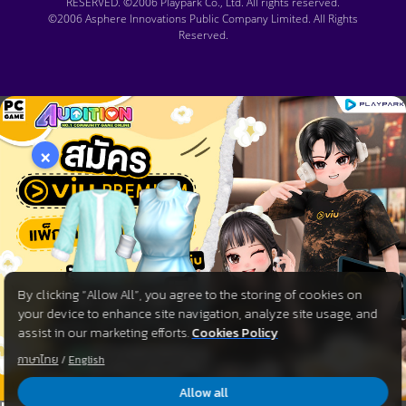
RESERVED. ©2006 Playpark Co., Ltd. All rights reserved.
©2006 Asphere Innovations Public Company Limited. All Rights
Reserved.
×
By clicking “Allow All”, you agree to the storing of cookies on
your device to enhance site navigation, analyze site usage, and
assist in our marketing efforts.
Cookies Policy
ภาษาไทย
/
English
Allow all