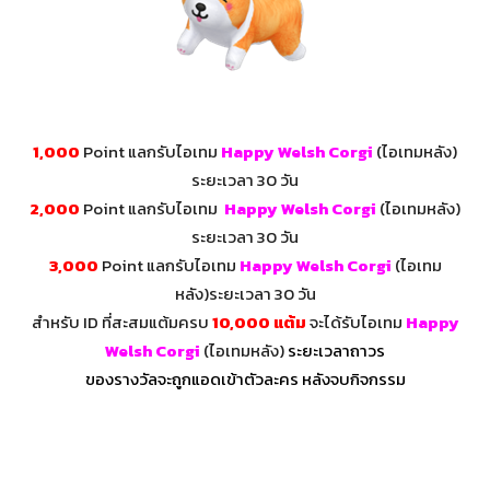
1,000
Point แลกรับไอเทม
Happy Welsh Corgi
(ไอเทมหลัง)
ระยะเวลา 30 วัน
2,000
Point แลกรับไอเทม
Happy Welsh Corgi
(ไอเทมหลัง)
ระยะเวลา 30 วัน
3,000
Point แลกรับไอเทม
Happy Welsh Corgi
(ไอเทม
หลัง)ระยะเวลา 30 วัน
สำหรับ ID ที่สะสมแต้มครบ
10,000 แต้ม
จะได้รับไอเทม
Happy
Welsh Corgi
(ไอเทมหลัง)
ระยะเวลาถาวร
ของรางวัลจะถูกแอดเข้าตัวละคร หลังจบกิจกรรม