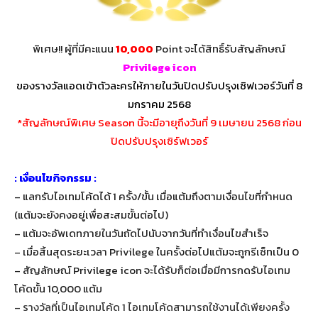
พิเศษ!! ผู้ที่มีคะแนน
10,000
Point จะได้สิทธิ์รับสัญลักษณ์
Privilege icon
ของรางวัลแอดเข้าตัวละครให้ภายในวันปิดปรับปรุงเซิฟเวอร์วันที่ 8
มกราคม 2568
*สัญลักษณ์พิเศษ Season นี้จะมีอายุถึงวันที่ 9 เมษายน 2568 ก่อน
ปิดปรับปรุงเซิร์ฟเวอร์
: เงื่อนไขกิจกรรม :
– แลกรับไอเทมโค้ดได้ 1 ครั้ง/ขั้น เมื่อแต้มถึงตามเงื่อนไขที่กำหนด
(แต้มจะยังคงอยู่เพื่อสะสมขั้นต่อไป)
– แต้มจะอัพเดทภายในวันถัดไปนับจากวันที่ทำเงื่อนไขสำเร็จ
– เมื่อสิ้นสุดระยะเวลา Privilege ในครั้งต่อไปแต้มจะถูกรีเซ็ทเป็น 0
– สัญลักษณ์ Privilege icon จะได้รับก็ต่อเมื่อมีการกดรับไอเทม
โค้ดขั้น 10,000 แต้ม
– รางวัลที่เป็นไอเทมโค้ด 1 ไอเทมโค้ดสามารถใช้งานได้เพียงครั้ง