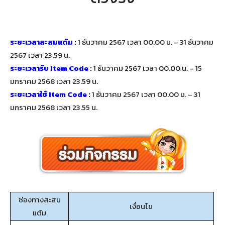
ระยะเวลาสะสมแต้ม
:
1 ธันวาคม 2567 เวลา 00.00 น. – 31 ธันวาคม
2567 เวลา 23.59 น.
ระยะเวลารับ Item Code
:
1 ธันวาคม 2567 เวลา 00.00 น. – 15
มกราคม 2568 เวลา 23.59 น.
ระยะเวลาใช้ Item Code
:
1 ธันวาคม 2567 เวลา 00.00 น. – 31
มกราคม 2568 เวลา 23.55 น.
ช่องทางสะสม
เงื่อนไข
แต้ม