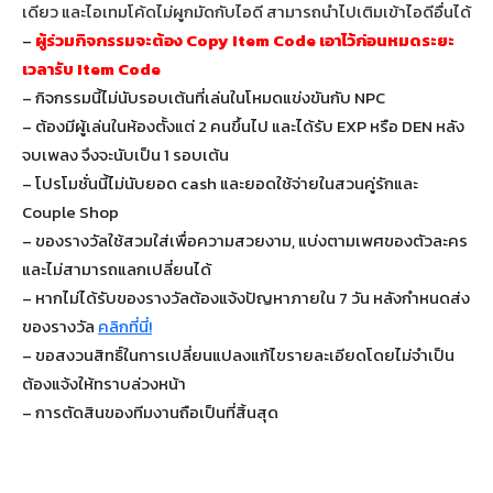
เดียว และไอเทมโค้ดไม่ผูกมัดกับไอดี สามารถนำไปเติมเข้าไอดีอื่นได้
–
ผู้ร่วมกิจกรรมจะต้อง Copy Item Code เอาไว้ก่อนหมดระยะ
เวลารับ Item Code
– กิจกรรมนี้ไม่นับรอบเต้นที่เล่นในโหมดแข่งขันกับ NPC
– ต้องมีผู้เล่นในห้องตั้งแต่ 2 คนขึ้นไป และได้รับ EXP หรือ DEN หลัง
จบเพลง จึงจะนับเป็น 1 รอบเต้น
– โปรโมชั่นนี้ไม่นับยอด cash และยอดใช้จ่ายในสวนคู่รักและ
Couple Shop
– ของรางวัลใช้สวมใส่เพื่อความสวยงาม, แบ่งตามเพศของตัวละคร
และไม่สามารถแลกเปลี่ยนได้
– หากไม่ได้รับของรางวัลต้องแจ้งปัญหาภายใน 7 วัน หลังกำหนดส่ง
ของรางวัล
คลิกที่นี่!
– ขอสงวนสิทธิ์ในการเปลี่ยนแปลงแก้ไขรายละเอียดโดยไม่จำเป็น
ต้องแจ้งให้ทราบล่วงหน้า
– การตัดสินของทีมงานถือเป็นที่สิ้นสุด