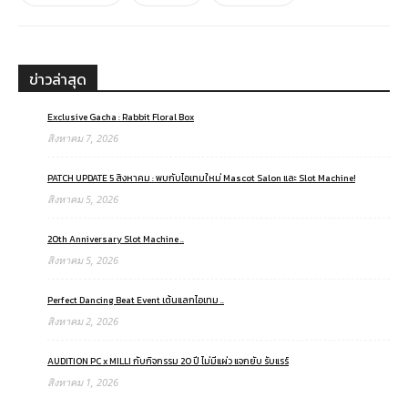
ข่าวล่าสุด
Exclusive Gacha : Rabbit Floral Box
สิงหาคม 7, 2026
PATCH UPDATE 5 สิงหาคม : พบกับไอเทมใหม่ Mascot Salon และ Slot Machine!
สิงหาคม 5, 2026
20th Anniversary Slot Machine ..
สิงหาคม 5, 2026
Perfect Dancing Beat Event เต้นแลกไอเทม ..
สิงหาคม 2, 2026
AUDITION PC x MILLI กับกิจกรรม 20 ปี ไม่มีแผ่ว แจกยับ รับแรร์
สิงหาคม 1, 2026