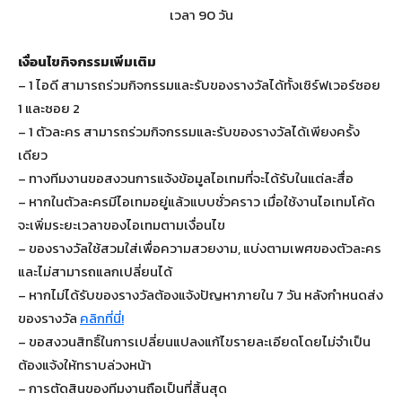
เวลา 90 วัน
เงื่อนไขกิจกรรมเพิ่มเติม
– 1 ไอดี สามารถร่วมกิจกรรมและรับของรางวัลได้ทั้งเซิร์ฟเวอร์ซอย
1 และซอย 2
– 1 ตัวละคร สามารถร่วมกิจกรรมและรับของรางวัลได้เพียงครั้ง
เดียว
– ทางทีมงานขอสงวนการแจ้งข้อมูลไอเทมที่จะได้รับในแต่ละสื่อ
– หากในตัวละครมีไอเทมอยู่แล้วแบบชั่วคราว เมื่อใช้งานไอเทมโค้ด
จะเพิ่มระยะเวลาของไอเทมตามเงื่อนไข
– ของรางวัลใช้สวมใส่เพื่อความสวยงาม, แบ่งตามเพศของตัวละคร
และไม่สามารถแลกเปลี่ยนได้
– หากไม่ได้รับของรางวัลต้องแจ้งปัญหาภายใน 7 วัน หลังกำหนดส่ง
ของรางวัล
คลิกที่นี่!
– ขอสงวนสิทธิ์ในการเปลี่ยนแปลงแก้ไขรายละเอียดโดยไม่จำเป็น
ต้องแจ้งให้ทราบล่วงหน้า
– การตัดสินของทีมงานถือเป็นที่สิ้นสุด