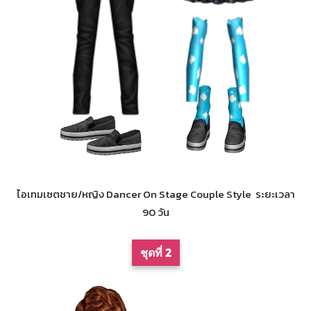
ไอเทมเซตชาย/หญิง Dancer On Stage Couple Style ระยะเวลา
90 วัน
ชุดที่ 2