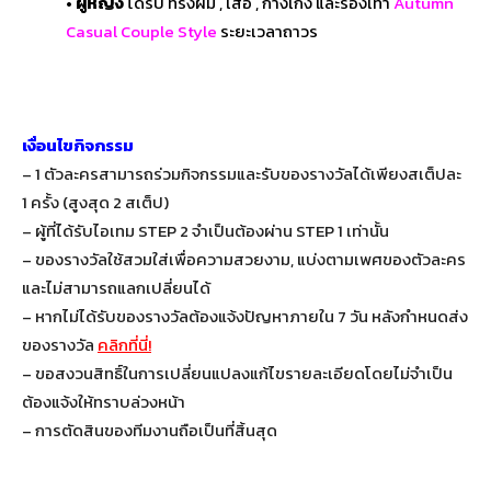
• ผู้หญิง
ได้รับ ทรงผม , เสื้อ , กางเกง และรองเท้า
Autumn
Casual Couple Style
ระยะเวลาถาวร
เงื่อนไขกิจกรรม
– 1 ตัวละครสามารถร่วมกิจกรรมและรับของรางวัลได้เพียงสเต็ปละ
1 ครั้ง (สูงสุด 2 สเต็ป)
– ผู้ที่ได้รับไอเทม STEP 2 จำเป็นต้องผ่าน STEP 1 เท่านั้น
– ของรางวัลใช้สวมใส่เพื่อความสวยงาม, แบ่งตามเพศของตัวละคร
และไม่สามารถแลกเปลี่ยนได้
– หากไม่ได้รับของรางวัลต้องแจ้งปัญหาภายใน 7 วัน หลังกำหนดส่ง
ของรางวัล
คลิกที่นี่!
– ขอสงวนสิทธิ์ในการเปลี่ยนแปลงแก้ไขรายละเอียดโดยไม่จำเป็น
ต้องแจ้งให้ทราบล่วงหน้า
– การตัดสินของทีมงานถือเป็นที่สิ้นสุด