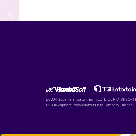
©2004-2005 T3 Entertainment CO.,LTD., HANBITSOFT IN
©2006 Asphere Innovations Public Company Limited. Al