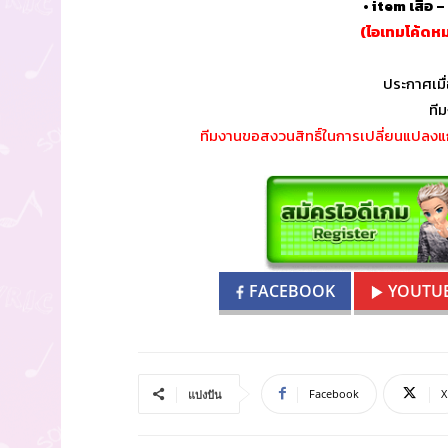
• item เสื้อ
(ไอเทมโค้ดห
ประกาศเมื่
ที
ทีมงานขอสงวนสิทธิ์ในการเปลี่ยนแปลงแก
FACEBOOK
YOUTU
Facebook
X
แบ่งปัน