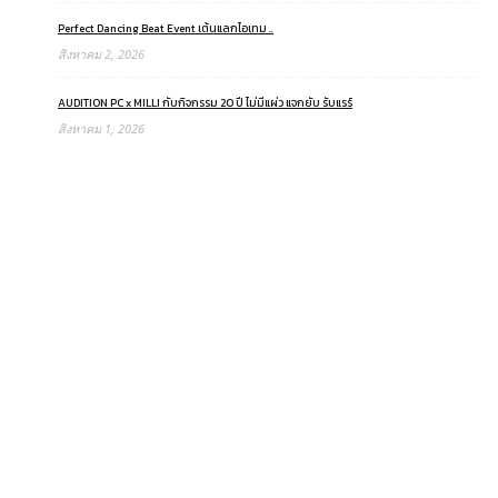
Perfect Dancing Beat Event เต้นแลกไอเทม ..
สิงหาคม 2, 2026
AUDITION PC x MILLI กับกิจกรรม 20 ปี ไม่มีแผ่ว แจกยับ รับแรร์
สิงหาคม 1, 2026