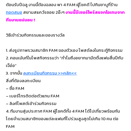
ต้อนรับปีฉลู งานนี้ต้องฉลอง พา 4 FAM ผู้โชคดี ไปกินชาบูที่ร้าน
ทอดสมอ
สยามสแคว์รซอย 2อ๊ะๆ
งานนี้มีเซอร์ไพร์สแจกไอเทมจาก
ทีมงานแน่นอน !
วิธีเข้าร่วมกิจกรรมและของรางวัล
1. ส่งรูปภาพรวมสมาชิก FAM ของตัวเอง โพสต์ลงในกระทู้กิจกรรม
2. คอมเม้นท์ในโพสกิจกรรมว่า “ทำไมถึงอยากมามีตติ้งแฟมสิ้นปีกับ
เจ๊อ๋อ”
3. จากนั้น
ลงทะเบียนกิจกรรม >>คลิก<<
สิ่งที่ต้องลงทะเบียน
– ชื่อ FAM
– เบอร์โทรติดต่อตัวแทน FAM
– ลิงค์โพสต์เข้าร่วมกิจกรรม
4. ทีมงานสุ่มประกาศ FAM ผู้โชคดีทั้ง 4 FAM ได้ไปเที่ยวพร้อมกัน
โดยจำนวนสมาชิกของแต่ละแฟมที่ไปร่วมสูงสุดไม่เกิน 10 คน ต่อ
FAM