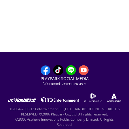
PLAYPARK SOCIAL MEDIA
ไม่พลาดทุกข่าวสารจาก PlayPark
©2004-2005 T3 Entertainment CO.,LTD., HANBITSOFT INC. ALL RIGHTS
RESERVED. ©2006 Playpark Co., Ltd. All rights reserved.
©2006 Asphere Innovations Public Company Limited. All Rights
Reserved.