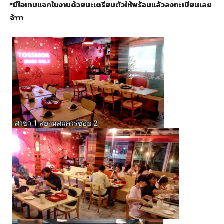
*มีไอเทมแจกในงานด้วยนะเตรียมตัวให้พร้อมแล้วลงทะเบียนเลย
จ้าาา