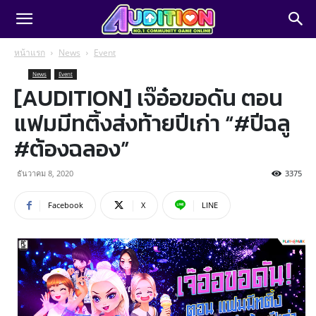
หน้าแรก
News
Event
News
Event
[AUDITION] เจ๊อ๋อขอดัน ตอน
แฟมมีทติ้งส่งท้ายปีเก่า “#ปีฉลู
#ต้องฉลอง”
ธันวาคม 8, 2020
3375
Facebook
X
LINE