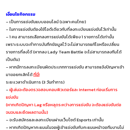
เงื่อนไขกิจกรรม
– เป็นการแข่งขันแบบออนไลน์ (เฉพาะคนไทย)
– ในการแข่งขันต้องใช้ไอดีเดียวกับที่ลงทะเบียนแข่งขันไว้เท่านั้น
– 1 คน สามารถเลือกลงการแข่งขันได้เพียง 1 รายการได้เท่านั้น
เพราะระบบจะทำการบันทึกข้อมูลไว้ จะไม่สามารถแก้ไขหรือเปลี่ยน
รายการที่ลงได้ (หากลง Lady Team Battle จะไม่สามารถลงทีมได้
เป็นต้น)
– หากมีการลงทะเบียนผิดประเภทการแข่งขัน สามารถแจ้งปัญหาเข้า
มาขอยกเลิกได้
ที่นี่!
ระยะเวลาดำเนินการ (3 วันทำการ)
–
ผู้เล่นจะต้องตรวจสอบคอมพิวเตอร์และ Internet ก่อนเริ่มการ
แข่งขัน
(หากเกิดปัญหา Lag หรือหลุดระหว่างการแข่งขัน จะต้องแข่งขันต่อ
จนจบและยึดผลตามนั้น)
– จะรับสมัครและลงทะเบียนผ่านเว็บไซต์ Esports เท่านั้น
– หากเกิดปัญหาคะแนนในจอผู้เข้าแข่งขันกับคะแนนหน้าจอทีมงานไม่