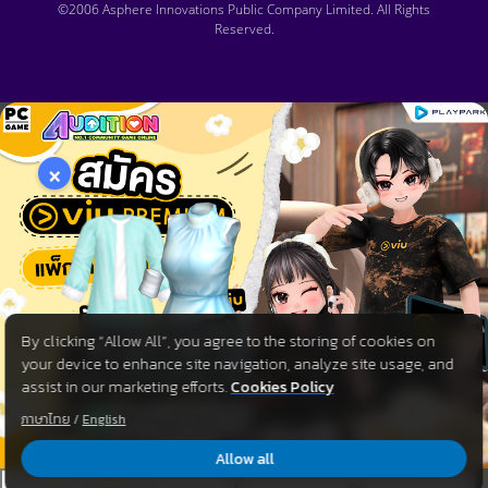
©2006 Asphere Innovations Public Company Limited. All Rights
Reserved.
×
By clicking “Allow All”, you agree to the storing of cookies on
your device to enhance site navigation, analyze site usage, and
assist in our marketing efforts.
Cookies Policy
ภาษาไทย
/
English
Allow all