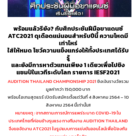
พร้อมแล้วรึยัง? กับศึกประชันฝีมือขาแดนซ์
ATC2021 ดุเดือดแน่นอนสำหรับปีนี้ ความโหดมี
เท่าไหร่
ใส่ให้หมด โชว์ความแข็งแกร่งให้ทั้งประเทศได้รับ
รู้
และยังมีการหาตัวแทนเพียง 1 เดียวเพื่อไปชิง
แชมป์ในเวทีระดับโลก รายการ IESF2021
AUDITION THAILAND CHAMPIONSHIP 2021
ชิงเงินรางวัลรวม
มูลค่ากว่า 150,000 บาท
พร้อมไอเทมสุดแรร์ เปิดรับสมัครตั้งแต่วันที่ 4 สิงหาคม 2564 – 10
สิงหาคม 2564 นี้เท่านั้น!!
หมายเหตุ : จากสถานะการณ์การแพร่ระบาด COVID-19 ใน
ประเทศไทยที่ค่อนข้างรุนแรง ทางทีมงาน AUDITION THAILAND
จึงขอจัดงาน ATC2021 ในรูปแบบการแข่งขันออนไลน์เพื่อป้องกัน