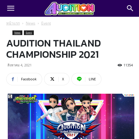
หน้าแรก
News
Event
News
Event
AUDITION THAILAND
CHAMPIONSHIP 2021
สิงหาคม 4, 2021
11354
Facebook
X
LINE