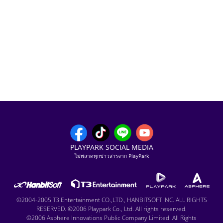
PLAYPARK SOCIAL MEDIA
ไม่พลาดทุกข่าวสารจาก PlayPark
©2004-2005 T3 Entertainment CO.,LTD., HANBITSOFT INC. ALL RIGHTS
RESERVED. ©2006 Playpark Co., Ltd. All rights reserved.
©2006 Asphere Innovations Public Company Limited. All Rights