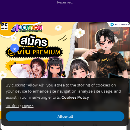
Reserved.
×
By clicking “Allow All”, you agree to the storing of cookies on
your device to enhance site navigation, analyze site usage, and
assist in our marketing efforts.
Cookies Policy
ภาษาไทย
/
English
Allow all
ไม่แสดงอีกวันนี้
ปิด