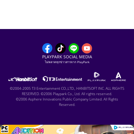
PLAYPARK SOCIAL MEDIA
ไม่พลาดทุกข่าวสารจาก PlayPark
©2004-2005 T3 Entertainment CO.,LTD., HANBITSOFT INC. ALL RIGHTS
RESERVED. ©2006 Playpark Co., Ltd. All rights reserved.
©2006 Asphere Innovations Public Company Limited. All Rights
Reserved.