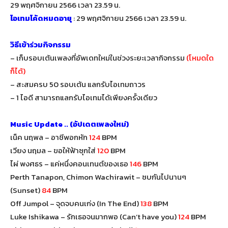
29 พฤศจิกายน 2566 เวลา 23.59 น.
ไอเทมโค้ดหมดอายุ
: 29 พฤศจิกายน 2566 เวลา 23.59 น.
วิธีเข้าร่วมกิจกรรม
– เก็บรอบเต้นเพลงที่อัพเดทใหม่ในช่วงระยะเวลากิจกรรม
(โหมดใด
ก็ได้)
– สะสมครบ 50 รอบเต้น แลกรับไอเทมถาวร
– 1 ไอดี สามารถแลกรับไอเทมได้เพียงครั้งเดียว
Music Update .. (อัปเดตเพลงใหม่)
เน็ค นฤพล – อาชีพอกหัก
124
BPM
เวียง นฤมล – ขอให้ฟ้าซุกใส่
120
BPM
ไผ่ พงศธร – แค่หนึ่งคอนเทนต์ของเธอ
146
BPM
Perth Tanapon, Chimon Wachirawit – ซบกันไปนานๆ
(Sunset)
84
BPM
Off Jumpol – จุดจบคนเก่ง (In The End)
138
BPM
Luke Ishikawa – รักเธอจนมากพอ (Can’t have you)
124
BPM