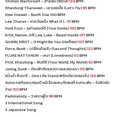
Chimon Wachirawit – สายลม (Wind)
124
BPM
Khaotung Thanawat – เอาเลยมั้ย (Let’s Try)
95
BPM
Dew Jirawat – North Star 100 BPM
Lee Thanat – หากวันหนึ่ง What if l…
111
BPM
Ford Arun – อย่านอยด์ดิ (Your Smile)
100
BPM
Krist, Nanon, Off, Lee, Luke – Beast Inside
107
BPM
GAWIN, KRIST – It Might Be You (เธอก็พอ)
107
BPM
Force, Book – เปลี่ยนใจแล้ว (Second Thoughts)
122
BPM
FLUKE NATTANON – เหงา (Loneliness)
112
BPM
First, Khaotung – ฟังดีดี (Your World, My World)
92
BPM
Joong, Dunk – ท้องฟ้ากับแสงดาวและสองเรา
110
BPM
แป้งร่ำ ศิวนารี – One Life Stand #รักเดียวตลอดไป
130
BPM
ธนดล คลกันเอง,กฤษดี หมีเรืองแสง,ทัตพงศ์ คงกระพัน – รังสิตมัน
ร้าย
150
BPM
Parkmalody – วาสนาผู้ใด
96
BPM
2 International Song
3 Japanese Song