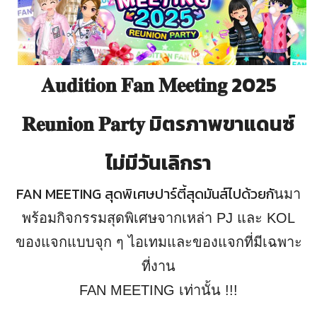
𝐀𝐮𝐝𝐢𝐭𝐢𝐨𝐧 𝐅𝐚𝐧 𝐌𝐞𝐞𝐭𝐢𝐧𝐠 2025
𝐑𝐞𝐮𝐧𝐢𝐨𝐧 𝐏𝐚𝐫𝐭𝐲 มิตรภาพขาแดนซ์
ไม่มีวันเลิกรา
FAN MEETING สุดพิเศษปาร์ตี้สุดมันส์ไปด้วยกั
นมา
พร้อมกิจกรรมสุดพิเศษจากเหล่า PJ และ KOL
ของแจกแบบจุก ๆ ไอเทมและของแจกที่มีเฉพาะ
ที่งาน
FAN MEETING เท่านั้น !!!