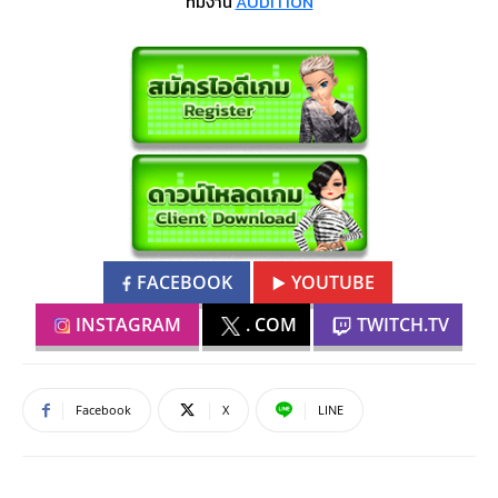
ทีมงาน
AUDITION
FACEBOOK
YOUTUBE
INSTAGRAM
. COM
TWITCH.TV
Facebook
X
LINE