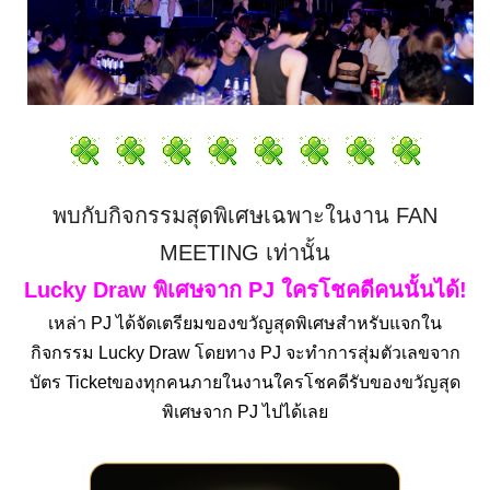
พบกับกิจกรรมสุดพิเศษเฉพาะในงาน
FAN
MEETING เท่านั้น
Lucky Draw พิเศษจาก PJ ใครโชคดีคนนั้นได้!
เหล่า PJ ได้จัดเตรียมของขวัญสุดพิเศษสำหรับแจกใน
กิจกรรม Lucky Draw โดยทาง PJ จะทำการสุ่มตัวเลขจาก
บัตร Ticketของทุกคนภายในงานใครโชคดีรับของขวัญสุด
พิเศษจาก PJ ไปได้เลย