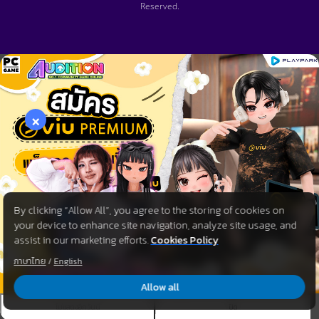
Reserved.
×
By clicking “Allow All”, you agree to the storing of cookies on
your device to enhance site navigation, analyze site usage, and
assist in our marketing efforts.
Cookies Policy
ภาษาไทย
/
English
Allow all
ไม่แสดงอีกวันนี้
ปิด