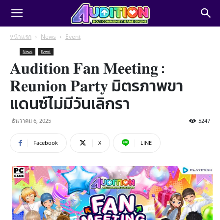
หน้าแรก
News
Event
News
Event
𝐀𝐮𝐝𝐢𝐭𝐢𝐨𝐧 𝐅𝐚𝐧 𝐌𝐞𝐞𝐭𝐢𝐧𝐠 :
𝐑𝐞𝐮𝐧𝐢𝐨𝐧 𝐏𝐚𝐫𝐭𝐲 มิตรภาพขา
แดนซ์ไม่มีวันเลิกรา
ธันวาคม 6, 2025
5247
Facebook
X
LINE