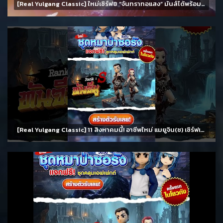
[Real Yulgang Classic] ใหม่เซิร์ฟ8 “จันทราทอแสง” มันส์ได้พร้อมกัน 11 สิงหาคม นี้!!
[Real Yulgang Classic] 11 สิงหาคมนี้! อาชีพใหม่ แมยูจิน(ช) เซิร์ฟเวอร์ 8 จันทราทอแสงและกิจกรรมมากมาย