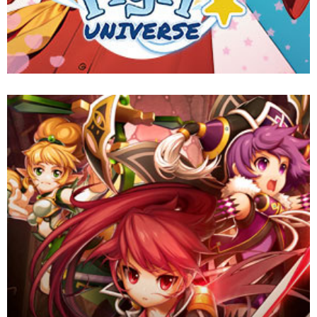
GrandChase beckons adventurers to an anime-inspired realm!
Craft your hero, gear up, and defend Aernas in this thrilling
action-RPG. Solo dungeons or daring raids with friends, it's an
epic quest for glory!
Website
Download