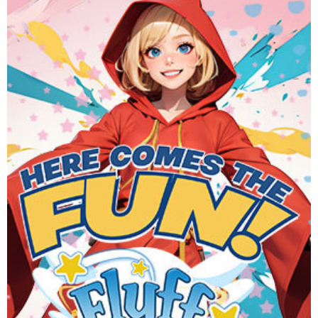
Flyff is a colorful MMORPG where you can explore, fight
monsters, and fly through the skies using brooms or wings.
Dive into quests and join a vibrant community for an
immersive gaming experience. One FUN universe, On any
device.
Website
Download