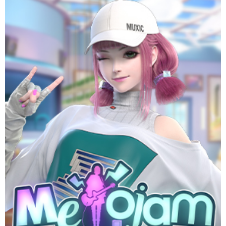
ที่สุดของเกมดนตรีที่ใครๆก็ต้องแจม ฟอร์มวงโลดแล่นไปในโลกแห่ง
ดนตรี กับเพลงฮิตติดชาร์ตกว่า 100 เพลง มันส์ครบทุกแนว MELOJAM
มันส์ทุก BEAT กรี๊ดทุก MELODY เพราะดนตรีเป็นได้ทุกสิ่ง
Website
Download