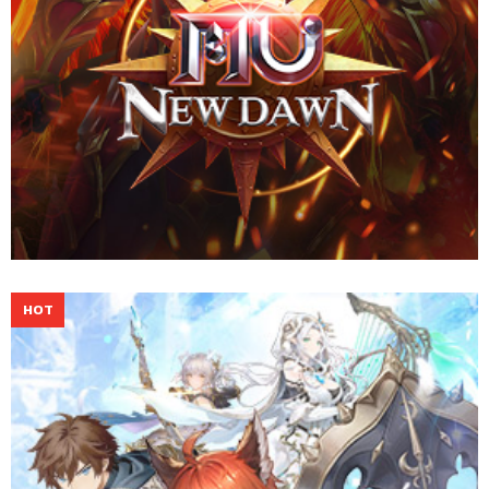
ออกผจญภัยเหนือตำนานในโลกแฟนตาซี ร่วมต่อสู้เคียงบ่าเคียงไหล่กับ