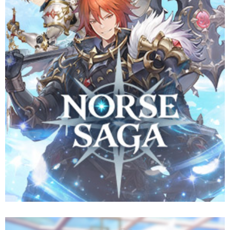
คู่หูสุดคิวท์ และผนึกกำลังกับเทพธิดาแห่งโชคชะตาเพื่อปกป้อง
อาณาจักร Aesir จากมหันตภัยวันสิ้นโลก
Website
Pre-Register