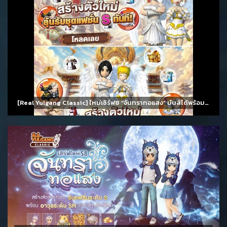
[Real Yulgang Classic] ใหม่เซิร์ฟ8 “จันทราทอแสง” มันส์ได้พร้อมกัน 11 สิงหาคม นี้!!