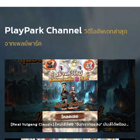
PlayPark Channel
วิดีโออัพเดทล่าสุด
จากเพลย์พาร์ค
[Real Yulgang Classic] ใหม่เซิร์ฟ8 “จันทราทอแสง” มันส์ได้พร้อมกัน 11 สิงหาคม นี้!!