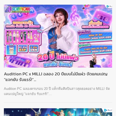
Audition PC x MILLI ฉลอง 20 ปีแบบไม่มีแผ่ว จัดแคมเปญ
“แจกยับ รับแรร์!”…
Audition PC ฉลองครบรอบ 20 ปี แท็กทีมศิลปินสาวสุดฮอตอย่าง MILLI จัด
แคมเปญใหญ่ “แจกยับ รับแรร์!”…