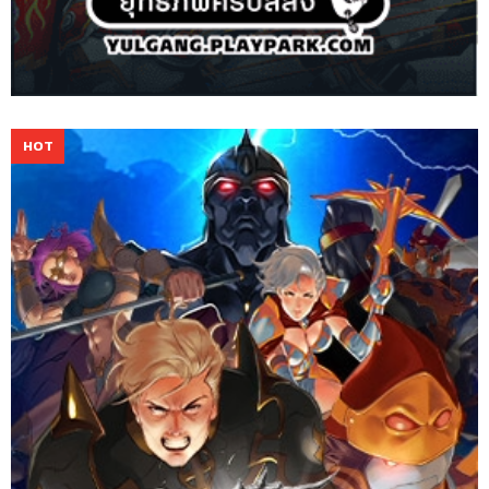
Rakion เน้นการต่อสู้ดาบกับดาบที่มันส์หยด ด้วยตัวละครและฉากสไตล์
RPG พร้อมกับแผนการต่อสู้เชิงกลยุทธ์ที่เจ๋งที่สุด เพื่อมอบ
ประสบการณ์การต่อสู้สุดระห่ำให้คุณ!
Website
Download