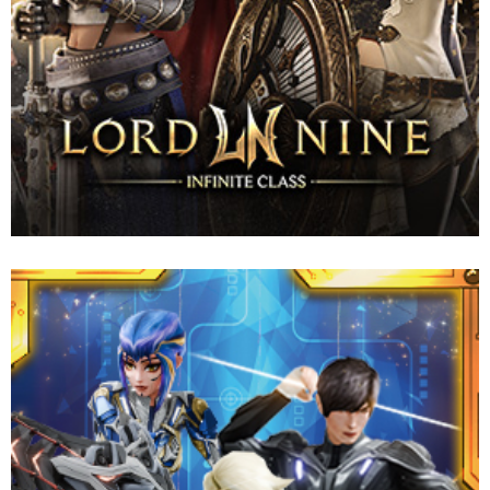
เกม MMORPG ธีมโรงเรียนสุดคลาสสิกที่ชวนให้คิดถึง ตอนนี้มาอยู่บน
มือถือแล้ว! เลือกโรงเรียน สร้างตัวละครของคุณ และครองความเป็น
หนึ่งใน ‘School War’ ไปพร้อมกับองค์กรของคุณ เดินไปด้วยกันสู่