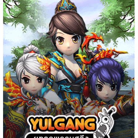
ยุทธภพครบสลึง จากการ์ตูนดัง สู่เกม MMORPG ยอดฮิต กว่า 7 ล้าน
ไอดี
Website
Download