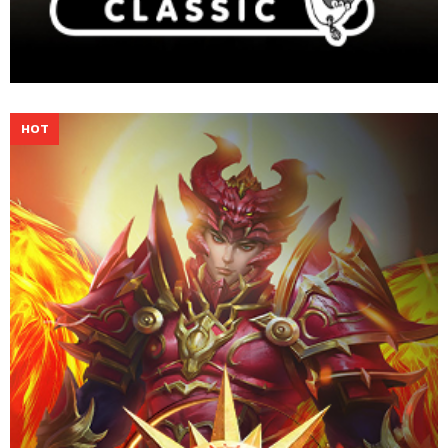
ร่วมสัมผัสความมันส์ตามแบบ MU ต้นฉบับที่คุณคุ้นเคย พร้อมกับการ
ผจญภัยครั้งใหม่ในโลกแห่ง MU New Dawn
Website
Download