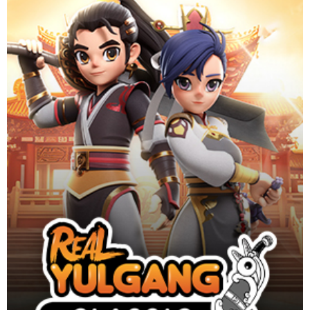
ปฐมบทจ้าวยุทธภพ เกมมือถือสุดคลาสสิก ลิขสิทธิ์แท้
Website
Download