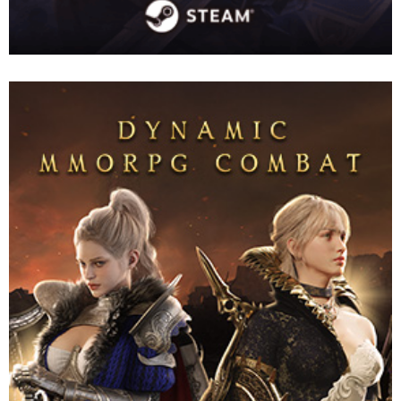
เกม MMORPG ยักษ์ใหญ่ที่สามารถเปลี่ยนอาวุธและสกิลขณะต่อสู้ได้
อย่างอิสระ พร้อมรับมืออย่างมีกลยุทธ์! เชิญพบกับโลกทัศน์และคอน
เทนต์อันน่าหลงใหลของ LORDNINE
Website
Download