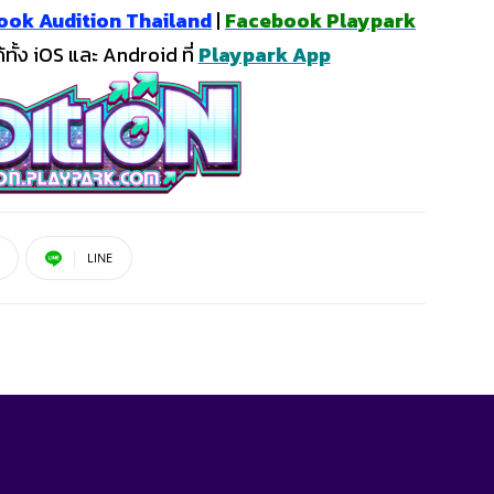
ook Audition Thailand
|
Facebook Playpark
ั้ง iOS และ Android ที่
Playpark App
LINE