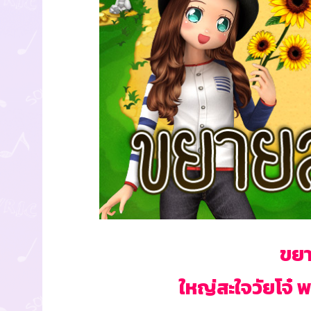
ขยา
ใหญ่สะใจวัยโจ๋ 