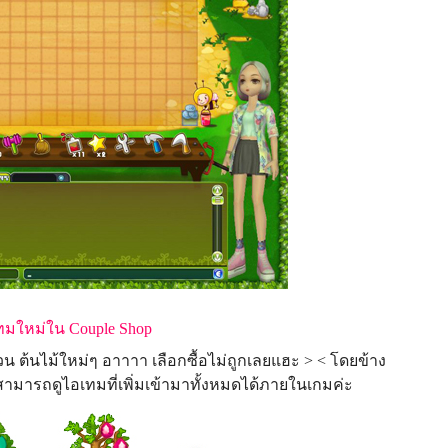
ทมใหม่ใน Couple Shop
วน ต้นไม้ใหม่ๆ อาาาา เลือกซื้อไม่ถูกเลยแฮะ > < โดยข้าง
ๆ สามารถดูไอเทมที่เพิ่มเข้ามาทั้งหมดได้ภายในเกมค่ะ