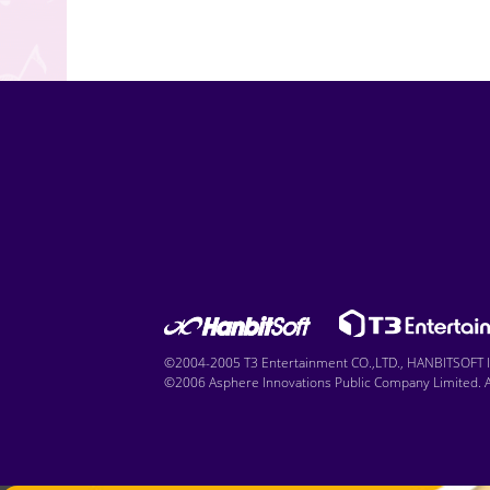
©2004-2005 T3 Entertainment CO.,LTD., HANBITSOFT IN
©2006 Asphere Innovations Public Company Limited. Al