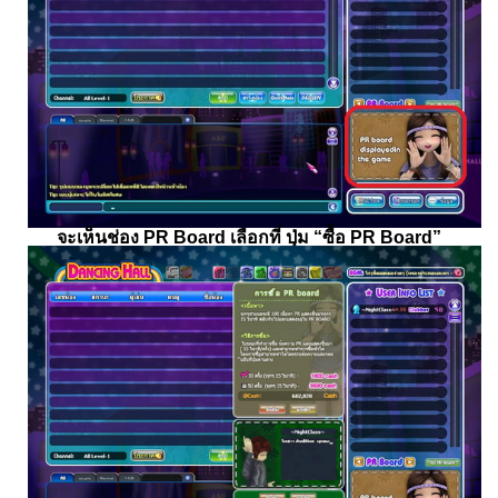
จะเห็นช่อง PR Board เลือกที่ ปุ่ม “ซื้อ PR Board”