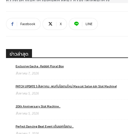
Facebook
X
LINE
ข่าวล่าสุด
Exclusive Gacha : Rabbit Floral Box
สิงหาคม 7, 2026
PATCH UPDATE 5 สิงหาคม : พบกับไอเทมใหม่ Mascot Salon และ Slot Machine!
สิงหาคม 5, 2026
20th Anniversary Slot Machine ..
สิงหาคม 5, 2026
Perfect Dancing Beat Event เต้นแลกไอเทม ..
สิงหาคม 2, 2026